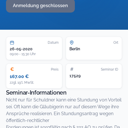
Anmeldung geschlossen
Datum
Ort
26-05-2020
Berlin
09:00 - 15:30 Uhr
€
#
Preis
Seminar ID
17529
167.00 €
zzgl. 19% MwSt.
Seminar-Informationen
Nicht nur für Schuldner kann eine Stundung von Vorteil
sei. Oft kann die Gläubigerin nur auf diesem Wege ihre
Ansprüche realisieren. Ein Stundungsantrag wegen
öffentlich-rechtlicher
Forderungen ist sorgfältig nach § 222 AO zu prüfen. Da