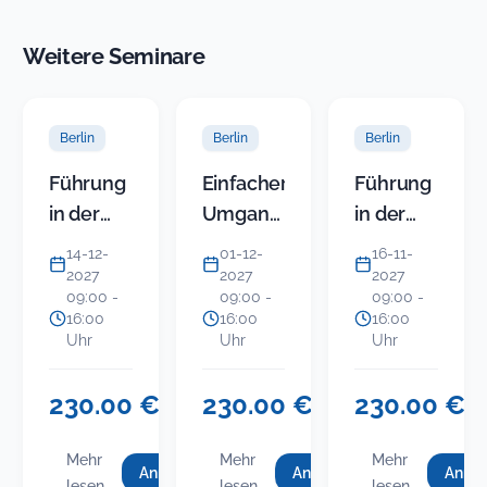
Weitere Seminare
Berlin
Berlin
Berlin
Führung
Einfacher
Führung
in der
Umgang
in der
KITA
mit
KITA
14-12-
01-12-
16-11-
(Modul 5)
schwierigen
(Modul 4)
2027
2027
2027
09:00 -
09:00 -
09:00 -
-
Bürgern
-
16:00
16:00
16:00
Gruppenkonflikte
Resilienz
Uhr
Uhr
Uhr
im Team
für
und mit
Leitung
230.00 €
230.00 €
230.00 €
USt.-
USt.-
USt
Eltern
und
befreit
befreit
bef
souverän
Team
Mehr
Mehr
Mehr
Anmelden
Anmelden
Anme
für
für
f
:
:
:
lesen
lesen
lesen