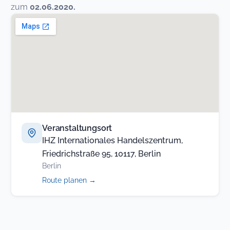
zum
02.06.2020.
Veranstaltungsort
IHZ Internationales Handelszentrum,
Friedrichstraße 95, 10117, Berlin
Berlin
(öffnet
Route planen
→
in
neuem
Tab)