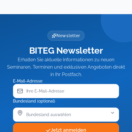
mit
als
Politikern
Führungskraft,
Politikern
Führungskraft,
erfolgreich
Teil
erfolgreich
Teil
führen:
3:
Endlos
Rechtsichere
führen:
3:
streiten
Führung
Endlos
Rechtsichere
oder
schwieriger
streiten
Führung
Newsletter
Ergebnisse
Beschäftigter
oder
schwieriger
einfahren
BITEG Newsletter
Ergebnisse
Beschäftigter
einfahren
Erhalten Sie aktuelle Informationen zu neuen
Seminaren, Terminen und exklusiven Angeboten direkt
in Ihr Postfach.
E-Mail-Adresse
Bundesland (optional)
Jetzt anmelden