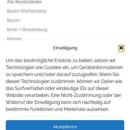
Alle Bundesländer
Baden-Württemberg
Bayern
Berlin / Brandenburg
Bremen
Einwilligung
Hamburg
Hessen
Um das bestmögliche Erlebnis zu bieten, setzen wir
Mecklenburg-Vorpommern
Technologien wie Cookies ein, um Geräteinformationen
zu speichern und/oder darauf zuzugreifen. Wenn Sie
Niedersachsen
diesen Technologien zustimmen, können wir Daten wie
Nordrhein-Westfalen
das Surfverhalten oder eindeutige IDs auf dieser
Rheinland-Pfalz
Website verarbeiten. Eine Nicht-Zustimmung oder der
Widerruf der Einwilligung kann sich nachteilig auf
Saarland
bestimmte Funktionen und Merkmale auswirken.
Sachsen
Sachsen-Anhalt
Akzeptieren