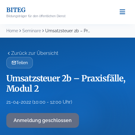
Skip
BITEG
to
Bildungsträger für den öffentlichen Dienst
content
Home
Seminare
Umsatzsteuer 2b – Praxisfälle, Modul 2
Zurück zur Übersicht
Teilen
Umsatzsteuer 2b – Praxisfälle,
Modul 2
21-04-2022 (10:00 - 12:00 Uhr)
Anmeldung geschlossen