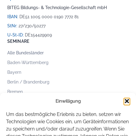
BITEG Bildungs- & Technologie-Gesellschaft mbH
IBAN:
DE51 1005 0000 0190 7772 81
StNr:
27/230/50277
U-St-ID:
DE154429909
SEMINARE
Alle Bundesländer
Baden-Württemberg
Bayern
Berlin / Brandenburg
Bremen
Einwilligung
Hamburg
Hessen
Um das bestmögliche Erlebnis zu bieten, setzen wir
Mecklenburg-Vorpommern
Technologien wie Cookies ein, um Geräteinformationen
zu speichern und/oder darauf zuzugreifen. Wenn Sie
Niedersachsen