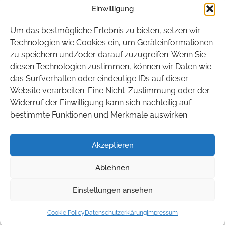
Einwilligung
Hamburg
Hessen
Um das bestmögliche Erlebnis zu bieten, setzen wir
Mecklenburg-Vorpommern
Technologien wie Cookies ein, um Geräteinformationen
zu speichern und/oder darauf zuzugreifen. Wenn Sie
Niedersachsen
diesen Technologien zustimmen, können wir Daten wie
Nordrhein-Westfalen
das Surfverhalten oder eindeutige IDs auf dieser
Rheinland-Pfalz
Website verarbeiten. Eine Nicht-Zustimmung oder der
Widerruf der Einwilligung kann sich nachteilig auf
Saarland
bestimmte Funktionen und Merkmale auswirken.
Sachsen
Sachsen-Anhalt
Akzeptieren
Schleswig-Holstein
Ablehnen
Thüringen
Einstellungen ansehen
© 2026 BITEG. Alle Rechte vorbehalten.
Cookie Policy
Datenschutzerklärung
Impressum
AGB
Impressum
Datenschutz