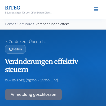
Skip
BITEG
to
Bildungsträger für den öffentlichen Dienst
content
Home
Seminare
Veränderungen effektiv steuern
Zurück zur Übersicht
Teilen
Veränderungen effektiv
steuern
06-12-2023 (09:00 - 16:00 Uhr)
Anmeldung geschlossen