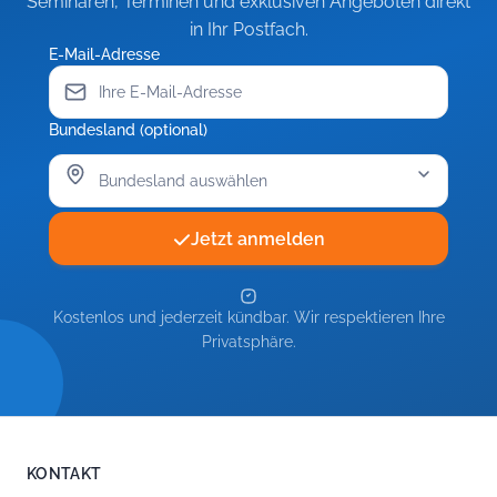
Seminaren, Terminen und exklusiven Angeboten direkt
in Ihr Postfach.
E-Mail-Adresse
Bundesland (optional)
Jetzt anmelden
Kostenlos und jederzeit kündbar. Wir respektieren Ihre
Privatsphäre.
KONTAKT