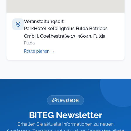
Veranstaltungsort
ParkHotel Kolpinghaus Fulda Betriebs
GmbH, Goethestraße 13, 36043, Fulda
Fulda
(öffnet
Route planen
→
in
neuem
Tab)
Newsletter
BITEG Newsletter
Erhalten Sie aktuelle Informationen zu neuen