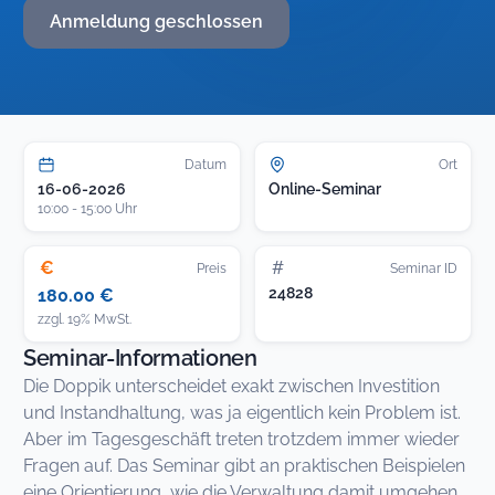
Anmeldung geschlossen
Datum
Ort
16-06-2026
Online-Seminar
10:00 - 15:00 Uhr
€
#
Preis
Seminar ID
24828
180.00 €
zzgl. 19% MwSt.
Seminar-Informationen
Die Doppik unterscheidet exakt zwischen Investition
und Instandhaltung, was ja eigentlich kein Problem ist.
Aber im Tagesgeschäft treten trotzdem immer wieder
Fragen auf. Das Seminar gibt an praktischen Beispielen
eine Orientierung, wie die Verwaltung damit umgehen