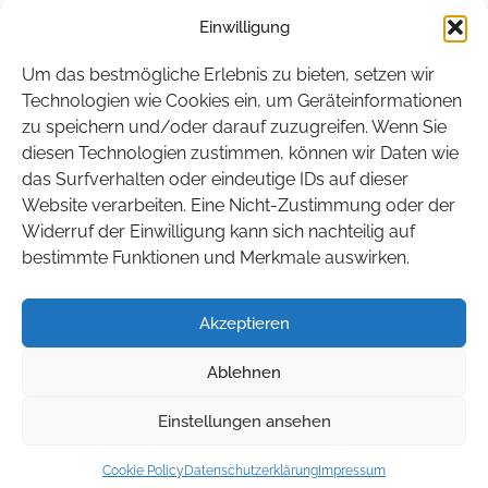
Einwilligung
Hamburg
Hessen
Um das bestmögliche Erlebnis zu bieten, setzen wir
Mecklenburg-Vorpommern
Technologien wie Cookies ein, um Geräteinformationen
zu speichern und/oder darauf zuzugreifen. Wenn Sie
Niedersachsen
diesen Technologien zustimmen, können wir Daten wie
Nordrhein-Westfalen
das Surfverhalten oder eindeutige IDs auf dieser
Rheinland-Pfalz
Website verarbeiten. Eine Nicht-Zustimmung oder der
Widerruf der Einwilligung kann sich nachteilig auf
Saarland
bestimmte Funktionen und Merkmale auswirken.
Sachsen
Sachsen-Anhalt
Akzeptieren
Schleswig-Holstein
Ablehnen
Thüringen
Einstellungen ansehen
© 2026 BITEG. Alle Rechte vorbehalten.
Cookie Policy
Datenschutzerklärung
Impressum