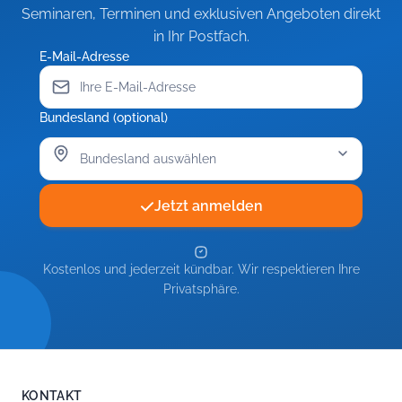
Seminaren, Terminen und exklusiven Angeboten direkt
in Ihr Postfach.
E-Mail-Adresse
Bundesland (optional)
Jetzt anmelden
Kostenlos und jederzeit kündbar. Wir respektieren Ihre
Privatsphäre.
KONTAKT