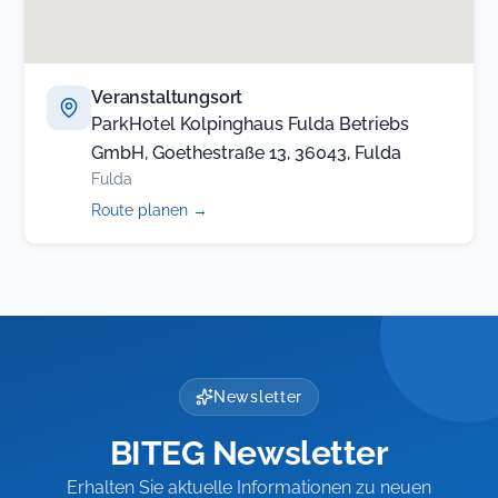
Veranstaltungsort
ParkHotel Kolpinghaus Fulda Betriebs
GmbH, Goethestraße 13, 36043, Fulda
Fulda
(öffnet
Route planen
→
in
neuem
Tab)
Newsletter
BITEG Newsletter
Erhalten Sie aktuelle Informationen zu neuen