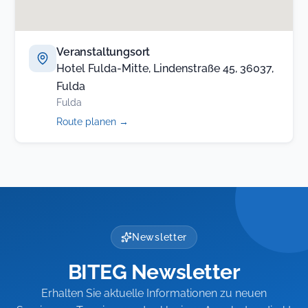
Veranstaltungsort
Hotel Fulda-Mitte, Lindenstraße 45, 36037,
Fulda
Fulda
(öffnet
Route planen
→
in
neuem
Tab)
Newsletter
BITEG Newsletter
Erhalten Sie aktuelle Informationen zu neuen