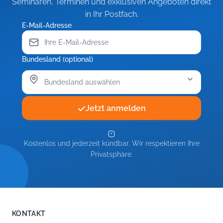
Seminaren, Terminen und exklusiven Angeboten direkt
in Ihr Postfach.
E-Mail-Adresse
Bundesland (optional)
Jetzt anmelden
Kostenlos und jederzeit kündbar. Wir respektieren Ihre
Privatsphäre.
KONTAKT