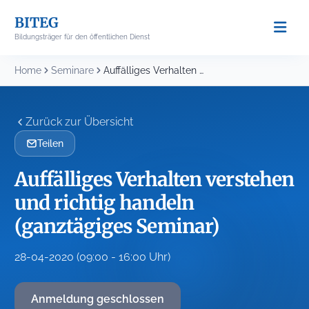
Skip
BITEG
to
Bildungsträger für den öffentlichen Dienst
content
Home
Seminare
Auffälliges Verhalten verstehen und richtig handeln (ganztägiges Seminar)
Zurück zur Übersicht
Teilen
Auffälliges Verhalten verstehen
und richtig handeln
(ganztägiges Seminar)
28-04-2020 (09:00 - 16:00 Uhr)
Anmeldung geschlossen