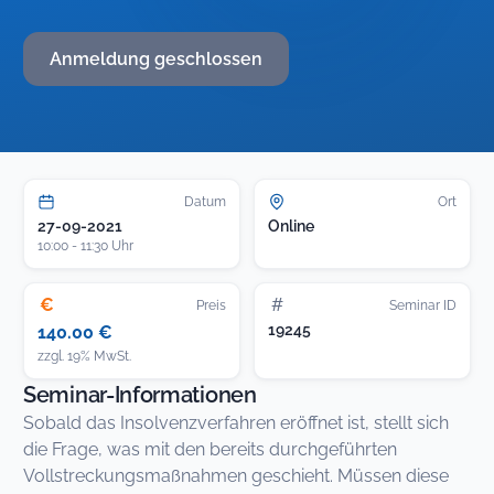
Anmeldung geschlossen
Datum
Ort
27-09-2021
Online
10:00 - 11:30 Uhr
€
#
Preis
Seminar ID
19245
140.00 €
zzgl. 19% MwSt.
Seminar-Informationen
Sobald das Insolvenzverfahren eröffnet ist, stellt sich
die Frage, was mit den bereits durchgeführten
Vollstreckungsmaßnahmen geschieht. Müssen diese