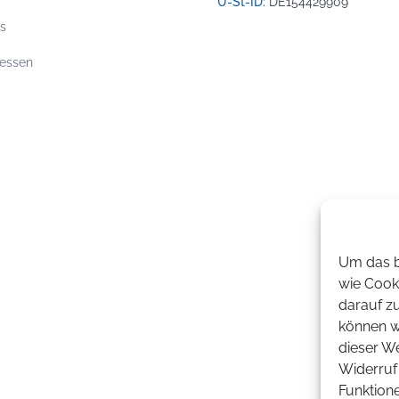
U-St-ID:
DE154429909
os
essen
Um das b
wie Cook
darauf z
können wi
dieser W
Widerruf 
Funktion