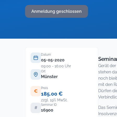
Anmeldung geschlossen
Datum
Seminar
05-05-2020
Gerät der
09:00 - 16:00 Uhr
Ort
stehen da
Münster
noch blei
mit den R
Preis
€
Dürfen di
185.00 €
Verbindli
zzgl. 19% MwSt.
Seminar ID
Das Semin
#
16900
Insolvenz