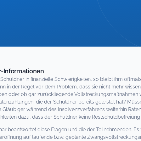
-Informationen
 Schuldner in finanzielle Schwierigkeiten, so bleibt ihm oftma
nn in der Regel vor dem Problem, dass sie nicht mehr wissen
ben oder ob gar zurückliegende Vollstreckungsmaßnahmen von
atenzahlungen, die der Schuldner bereits geleistet hat? Müss
e Gläubiger während des Insolvenzverfahrens weiterhin Rate
chkeiten dazu, dass der Schuldner keine Restschuldbefreiu
ar beantwortet diese Fragen und die der Teilnehmenden. Es 
eröffnung auf laufende bzw. geplante Zwangsvollstreckung