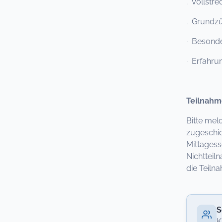
. Vollstr
. Grundz
· Besonde
· Erfahru
Teilnahm
Bitte mel
zugeschic
Mittagess
Nichtteil
die Teil
S
K