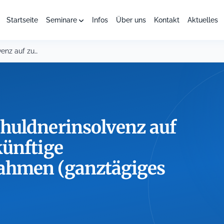
Startseite
Seminare
Infos
Über uns
Kontakt
Aktuelles
Auswirkungen der Schuldnerinsolvenz auf zurückliegende und künftige Vollstreckungsmaßnahmen...
huldnerinsolvenz auf
künftige
ahmen (ganztägiges