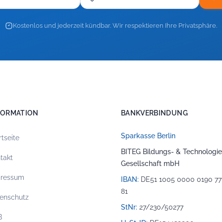
Kostenlos und jederzeit kündbar. Wir respektieren Ihre Privatsphäre.
FORMATION
BANKVERBINDUNG
Sparkasse Berlin
rtseite
BITEG Bildungs- & Technologie
takt
Gesellschaft mbH
pressum
IBAN:
DE51 1005 0000 0190 77
81
enschutz
StNr:
27/230/50277
B