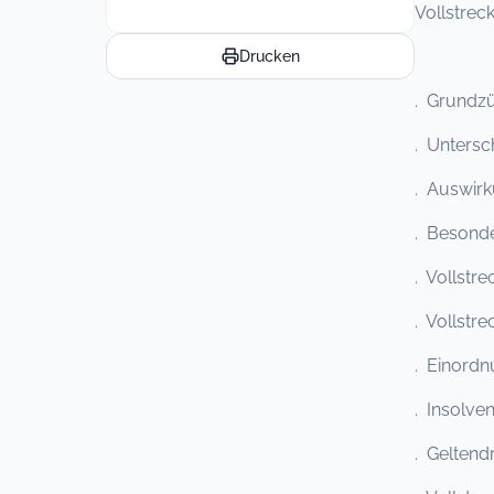
Vollstrec
Drucken
. Grundzü
. Unters
. Auswir
. Besonde
. Vollstr
. Vollstr
. Einordn
. Insolve
. Gelten