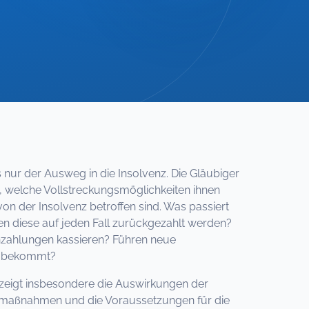
ls nur der Ausweg in die Insolvenz. Die Gläubiger
, welche Vollstreckungsmöglichkeiten ihnen
 der Insolvenz betroffen sind. Was passiert
en diese auf jeden Fall zurückgezahlt werden?
nzahlungen kassieren? Führen neue
ng bekommt?
zeigt insbesondere die Auswirkungen der
smaßnahmen und die Voraussetzungen für die