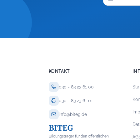
KONTAKT
IN
030 - 83 23 61 00
Sta
Kon
030 - 83 23 61 01
Im
info@biteg.de
Dat
BITEG
Bildungsträger für den öffentlichen
AG