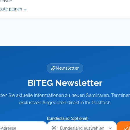
ünster
(öffnet
oute planen
→
in
neuem
Tab)
Newsletter
BITEG Newsletter
lten Sie aktuelle Informationen zu neuen Seminaren, Termine
exklusiven Angeboten direkt in Ihr Postfach.
Bundesland (optional)