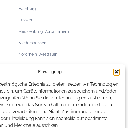
Hamburg
Hessen
Mecklenburg-Vorpommern
Niedersachsen
Nordrhein-Westfalen
Rheinland-Pfalz
Einwilligung
Saarland
estmögliche Erlebnis zu bieten, setzen wir Technologien
Sachsen
ies ein, um Geräteinformationen zu speichern und/oder
uzugreifen. Wenn Sie diesen Technologien zustimmen,
Sachsen-Anhalt
r Daten wie das Surfverhalten oder eindeutige IDs auf
ebsite verarbeiten. Eine Nicht-Zustimmung oder der
Schleswig-Holstein
der Einwilligung kann sich nachteilig auf bestimmte
Thüringen
en und Merkmale auswirken.