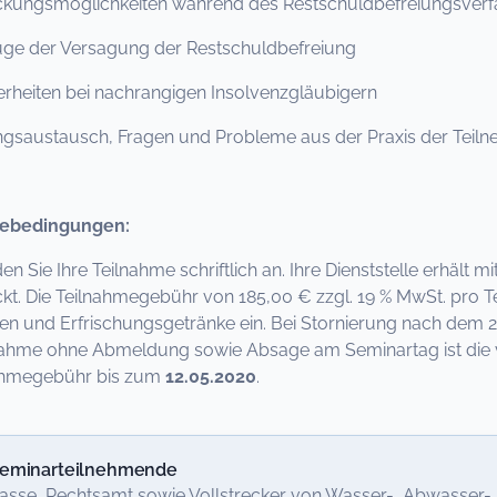
eckungsmöglichkeiten während des Restschuldbefreiungsverf
üge der Versagung der Restschuldbefreiung
rheiten bei nachrangigen Insolvenzgläubigern
ngsaustausch, Fragen und Probleme aus der Praxis der Tei
ebedingungen:
den Sie Ihre Teilnahme schriftlich an. Ihre Dienststelle erhält
kt. Die Teilnahmegebühr von 185,00 € zzgl. 19 % MwSt. pro Te
en und Erfrischungsgetränke ein. Bei Stornierung nach dem 21
nahme ohne Abmeldung sowie Absage am Seminartag ist die vo
nahmegebühr bis zum
12.05.2020
.
eminarteilnehmende
asse, Rechtsamt sowie Vollstrecker von Wasser-, Abwasser-