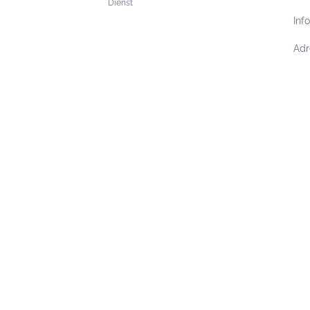
Dienst
Inf
Adr