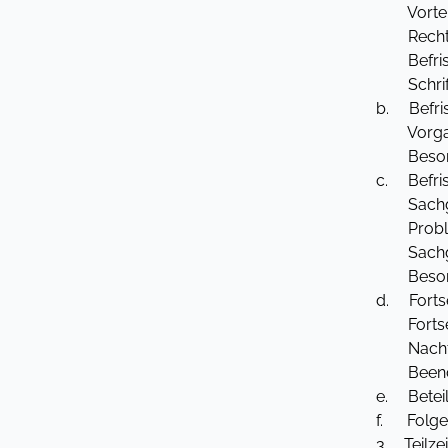
Vorteile 
Rechtsgr
Befrist
Schriftf
b. Befri
Vorgabe
Besonde
c. Befri
Sachgrü
Problem:
Sachgrü
Besonde
d. Fortse
Fortsetz
Nachträgl
Beendigu
e. Beteil
f. Folgen
3. Teilze