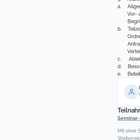
a. Allge
Vor- und 
Begriff 
b. Teilze
Ordnun
Antrags
Verteilu
c. Able
d. Beson
e. Beteil
Teilna
Seminar-
Mit einer
Weiterrei