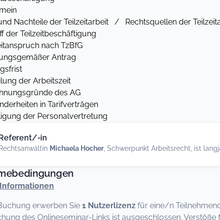
mein
Nachteile der Teilzeitarbeit / Rechtsquellen der Teilzeita
der Teilzeitbeschäftigung
itanspruch nach TzBfG
gsgemäßer Antrag
frist
ng der Arbeitszeit
hnungsgründe des AG
derheiten in Tarifverträgen
igung der Personalvertretung
Referent/-in
Rechtsanwältin
Michaela Hocher
, Schwerpunkt Arbeitsrecht, ist lan
hmebedingungen
Informationen
 Buchung erwerben Sie
1 Nutzerlizenz
für eine/n Teilnehmen
chung des Onlineseminar-Links ist ausgeschlossen. Verstöße