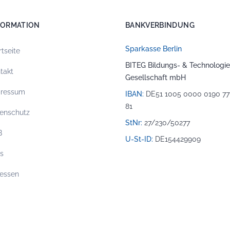
FORMATION
BANKVERBINDUNG
Sparkasse Berlin
rtseite
BITEG Bildungs- & Technologie
takt
Gesellschaft mbH
pressum
IBAN:
DE51 1005 0000 0190 77
81
enschutz
StNr:
27/230/50277
B
U-St-ID:
DE154429909
os
essen