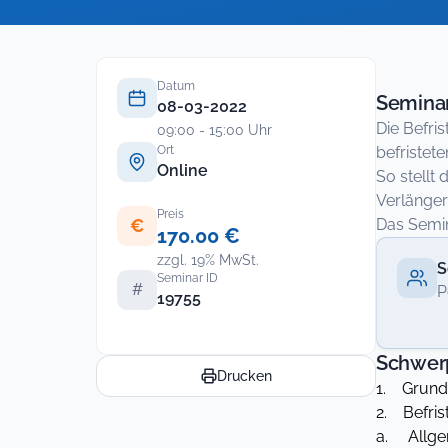
Datum
Seminar
08-03-2022
Die Befri
09:00 - 15:00 Uhr
Ort
befristet
Online
So stellt
Verlänger
Preis
€
Das Semin
170.00 €
zzgl. 19% MwSt.
S
Seminar ID
#
P
19755
Schwer
Drucken
1. Grundl
2. Befris
a. Allge