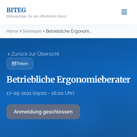
Skip
BITEG
to
Bildungsträger für den öffentlichen Dienst
content
Home
Seminare
Betriebliche Ergonomieberater
Zurück zur Übersicht
Teilen
Betriebliche Ergonomieberater
17-05-2021 (09:00 - 16:00 Uhr)
Anmeldung geschlossen