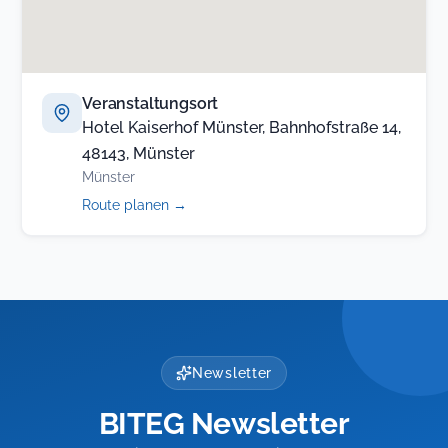
Veranstaltungsort
Hotel Kaiserhof Münster, Bahnhofstraße 14,
48143, Münster
Münster
(öffnet
Route planen
→
in
neuem
Tab)
Newsletter
BITEG Newsletter