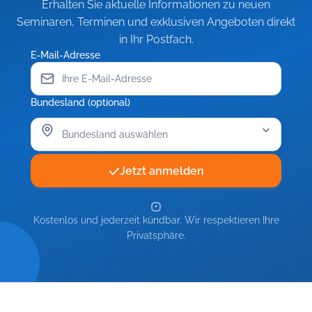
Erhalten Sie aktuelle Informationen zu neuen
Seminaren, Terminen und exklusiven Angeboten direkt
in Ihr Postfach.
E-Mail-Adresse
Bundesland (optional)
Jetzt anmelden
Kostenlos und jederzeit kündbar. Wir respektieren Ihre
Privatsphäre.