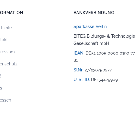
FORMATION
BANKVERBINDUNG
Sparkasse Berlin
rtseite
BITEG Bildungs- & Technologie
takt
Gesellschaft mbH
pressum
IBAN:
DE51 1005 0000 0190 77
81
enschutz
StNr:
27/230/50277
B
U-St-ID:
DE154429909
os
essen