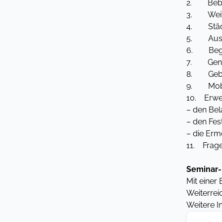
2. Bebau
3. Weite
4. Städt
5. Ausre
6. Begri
7. Geneh
8. Gebie
9. Mobi
10. Erwe
– den Bel
– den Fe
– die Er
11. Frag
Seminar-
Mit einer
Weiterrei
Weitere I