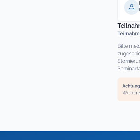
Teilna
Teilnahm
Bitte mel
zugeschic
Stornieru
Seminarta
Achtung
Weiterre