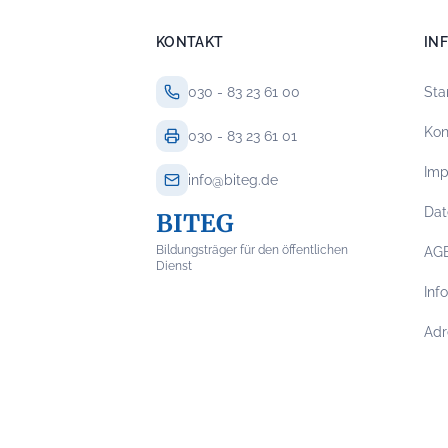
KONTAKT
IN
030 - 83 23 61 00
Sta
Kon
030 - 83 23 61 01
Im
info@biteg.de
Dat
BITEG
Bildungsträger für den öffentlichen
AG
Dienst
Inf
Adr