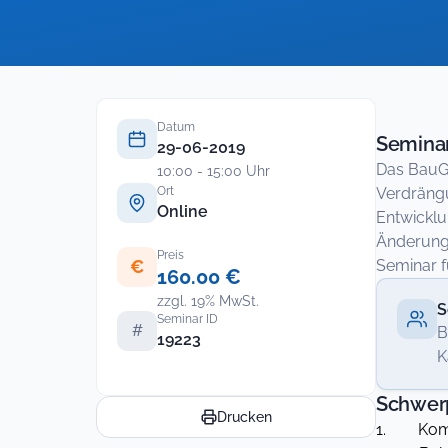
Datum
Seminar
29-06-2019
Das BauG
10:00 - 15:00 Uhr
Ort
Verdräng
Online
Entwickl
Änderung
Preis
€
Seminar f
160.00 €
zzgl. 19% MwSt.
S
Seminar ID
#
B
19223
K
Schwer
Drucken
1. Komm