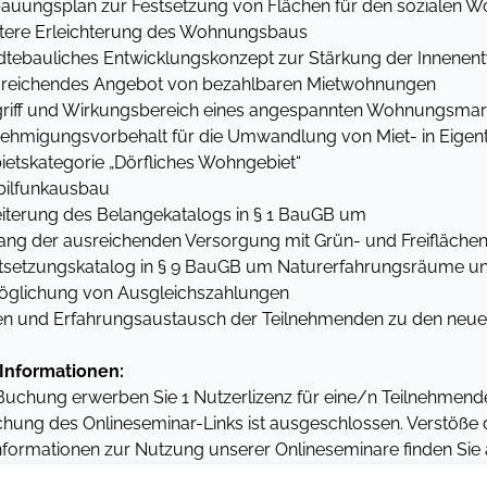
ungsplan zur Festsetzung von Flächen für den sozialen 
re Erleichterung des Wohnungsbaus
ebauliches Entwicklungskonzept zur Stärkung der Innenent
ichendes Angebot von bezahlbaren Mietwohnungen
ff und Wirkungsbereich eines angespannten Wohnungsmar
migungsvorbehalt für die Umwandlung von Miet- in Eig
tskategorie „Dörfliches Wohngebiet“
lfunkausbau
iterung des Belangekatalogs in § 1 BauGB um
ang der ausreichenden Versorgung mit Grün- und Freifläche
stsetzungskatalog in § 9 BauGB um Naturerfahrungsräume u
möglichung von Ausgleichszahlungen
en und Erfahrungsaustausch der Teilnehmenden zu den neu
Informationen:
 Buchung erwerben Sie 1 Nutzerlizenz für eine/n Teilnehmen
chung des Onlineseminar-Links ist ausgeschlossen. Verstöß
nformationen zur Nutzung unserer Onlineseminare finden Sie 