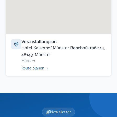
Veranstaltungsort
Hotel Kaiserhof Münster, Bahnhofstraße 14,
48143, Münster
Münster
(öffnet
Route planen
→
in
neuem
Tab)
Newsletter