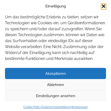
Einwilligung
Hamburg
Hessen
Um das bestmögliche Erlebnis zu bieten, setzen wir
Mecklenburg-Vorpommern
Technologien wie Cookies ein, um Geräteinformationen
zu speichern und/oder darauf zuzugreifen. Wenn Sie
Niedersachsen
diesen Technologien zustimmen, können wir Daten wie
Nordrhein-Westfalen
das Surfverhalten oder eindeutige IDs auf dieser
Rheinland-Pfalz
Website verarbeiten. Eine Nicht-Zustimmung oder der
Widerruf der Einwilligung kann sich nachteilig auf
Saarland
bestimmte Funktionen und Merkmale auswirken.
Sachsen
Sachsen-Anhalt
Akzeptieren
Schleswig-Holstein
Ablehnen
Thüringen
Einstellungen ansehen
© 2026 BITEG. Alle Rechte vorbehalten.
Cookie Policy
Datenschutzerklärung
Impressum