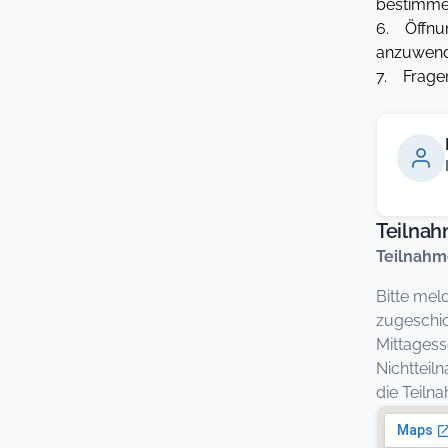
bestimmen
6. Öffnun
anzuwende
7. Fragen
Teilna
Teilnahm
Bitte mel
zugeschic
Mittagess
Nichtteil
die Teil