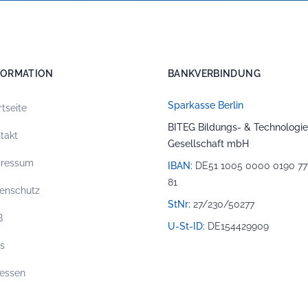
FORMATION
BANKVERBINDUNG
Sparkasse Berlin
rtseite
BITEG Bildungs- & Technologie
takt
Gesellschaft mbH
pressum
IBAN:
DE51 1005 0000 0190 77
81
enschutz
StNr:
27/230/50277
B
U-St-ID:
DE154429909
os
essen