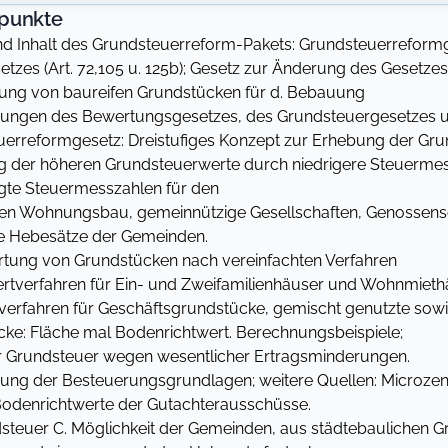
punkte
nd Inhalt des Grundsteuerreform-Pakets: Grundsteuerreformg
tzes (Art. 72,105 u. 125b); Gesetz zur Änderung des Gesetz
rung von baureifen Grundstücken für d. Bebauung
ungen des Bewertungsgesetzes, des Grundsteuergesetzes u
erreformgesetz: Dreistufiges Konzept zur Erhebung der Grun
der höheren Grundsteuerwerte durch niedrigere Steuermess
gte Steuermesszahlen für den
en Wohnungsbau, gemeinnützige Gesellschaften, Genossensc
 Hebesätze der Gemeinden.
tung von Grundstücken nach vereinfachten Verfahren
rtverfahren für Ein- und Zweifamilienhäuser und Wohnmieth
erfahren für Geschäftsgrundstücke, gemischt genutzte sow
ke: Fläche mal Bodenrichtwert. Berechnungsbeispiele;
r Grundsteuer wegen wesentlicher Ertragsminderungen.
ng der Besteuerungsgrundlagen; weitere Quellen: Microzen
; Bodenrichtwerte der Gutachterausschüsse.
steuer C. Möglichkeit der Gemeinden, aus städtebaulichen