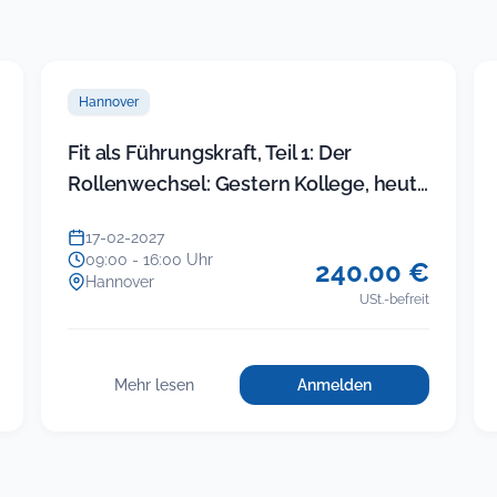
Hannover
Fit als Führungskraft, Teil 1: Der
Rollenwechsel: Gestern Kollege, heute
Chef
17-02-2027
09:00 - 16:00 Uhr
240.00 €
Hannover
USt.-befreit
Mehr lesen
Anmelden
für
:
Fit
Fit
als
als
t,
Führungskraft,
Führungskraft,
Teil