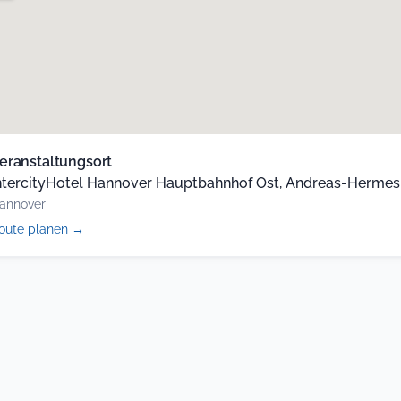
eranstaltungsort
ntercityHotel Hannover Hauptbahnhof Ost, Andreas-Hermes-
annover
(öffnet
oute planen
→
in
neuem
Tab)