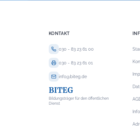
KONTAKT
IN
030 - 83 23 61 00
Sta
Kon
030 - 83 23 61 01
Im
info@biteg.de
Dat
BITEG
Bildungsträger für den öffentlichen
AG
Dienst
Inf
Adr