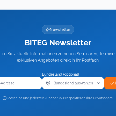
Teil
1:
Der
1:
Rollenwechsel:
Der
hrung,
Gestern
Rollenwechsel:
räche
Kollege,
Gestern
heute
Newsletter
Kollege,
Chef
heute
BITEG Newsletter
Chef
lten Sie aktuelle Informationen zu neuen Seminaren, Termine
exklusiven Angeboten direkt in Ihr Postfach.
Bundesland (optional)
Kostenlos und jederzeit kündbar. Wir respektieren Ihre Privatsphäre.