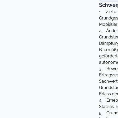
Schwer
1. Ziel u
Grundgese
Mobilisie
2. Änder
Grundsteu
Dämpfung 
B; ermäßi
gefördert
autonome
3. Bewer
Ertragswe
Sachwertv
Grundstüc
Erlass de
4. Erhebu
Statistik
5. Grund