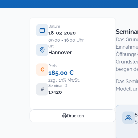
Datum
Seminar
18-03-2020
Das Grund
09:00 - 16:00 Uhr
Ort
Einnahmeq
Hannover
Öffnungs
Grundsteu
Preis
€
bergen de
185.00 €
zzgl. 19% MwSt.
Das Semin
Seminar ID
Modell un
#
17420
S
Drucken
S