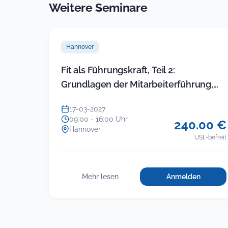
Weitere Seminare
Hannover
Fit als Führungskraft, Teil 2:
Grundlagen der Mitarbeiterführung,
Konfliktgespräche
17-03-2027
09:00 - 16:00 Uhr
240.00 €
Hannover
USt.-befreit
Mehr lesen
Anmelden
für
:
Fit
Fit
als
als
Führungskraf
Führungskraft,
Teil