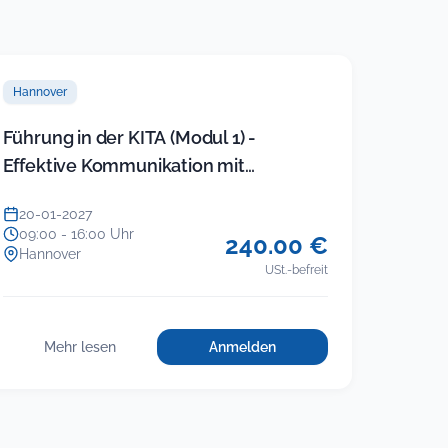
Hannover
Führung in der KITA (Modul 1) -
Effektive Kommunikation mit
Mitarbeitern und Eltern
20-01-2027
09:00 - 16:00 Uhr
240.00 €
Hannover
USt.-befreit
Mehr lesen
Anmelden
für
:
Führung
Führung
in
in
der
der
KITA