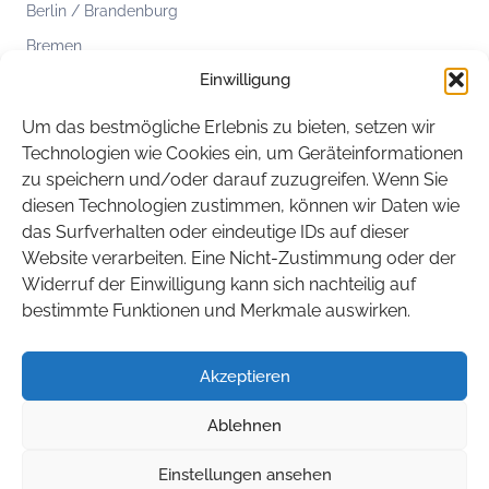
Berlin / Brandenburg
Bremen
Einwilligung
Hamburg
Hessen
Um das bestmögliche Erlebnis zu bieten, setzen wir
Mecklenburg-Vorpommern
Technologien wie Cookies ein, um Geräteinformationen
zu speichern und/oder darauf zuzugreifen. Wenn Sie
Niedersachsen
diesen Technologien zustimmen, können wir Daten wie
Nordrhein-Westfalen
das Surfverhalten oder eindeutige IDs auf dieser
Rheinland-Pfalz
Website verarbeiten. Eine Nicht-Zustimmung oder der
Widerruf der Einwilligung kann sich nachteilig auf
Saarland
bestimmte Funktionen und Merkmale auswirken.
Sachsen
Sachsen-Anhalt
Akzeptieren
Schleswig-Holstein
Ablehnen
Thüringen
Einstellungen ansehen