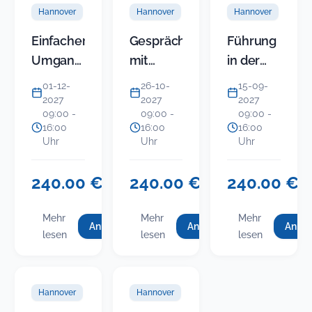
Hannover
Hannover
Hannover
Einfacher
Gespräche
Führung
Umgang
mit
in der
mit
Politikern
KITA
01-12-
26-10-
15-09-
schwierigen
erfolgreich
(Modul 5)
2027
2027
2027
09:00 -
09:00 -
09:00 -
Bürgern
führen:
-
16:00
16:00
16:00
Endlos
Gruppenkonfli
Uhr
Uhr
Uhr
streiten
im Team
oder
und mit
240.00 €
240.00 €
240.00 €
USt.-
USt.-
USt
Ergebnisse
Eltern
befreit
befreit
bef
einfahren
souverän
Mehr
Mehr
Mehr
Anmelden
Anmelden
Anme
für
für
f
:
:
:
lösen
lesen
lesen
lesen
Einfacher
Gespräche
Einfacher
Gespräche
Führung
(neues
Umgang
mit
i
Umgang
mit
in
Sem…
mit
Politikern
mit
Politikern
der
schwierigen
erfolgreich
Hannover
Hannover
schwierigen
erfolgreich
KITA
Bürgern
führen: