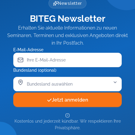
schwieriger
Resilienz
Führung
–
Newsletter
Beschäftigter
für
schwieriger
Resilienz
Leitung
BITEG Newsletter
Beschäftigter
für
und
Team
Leitung
Erhalten Sie aktuelle Informationen zu neuen
und
Seminaren, Terminen und exklusiven Angeboten direkt
Team
in Ihr Postfach.
E-Mail-Adresse
Bundesland (optional)
Jetzt anmelden
Kostenlos und jederzeit kündbar. Wir respektieren Ihre
Privatsphäre.