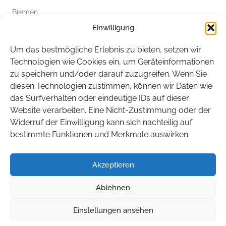
Bremen
Einwilligung
Hamburg
Hessen
Um das bestmögliche Erlebnis zu bieten, setzen wir
Mecklenburg-Vorpommern
Technologien wie Cookies ein, um Geräteinformationen
zu speichern und/oder darauf zuzugreifen. Wenn Sie
Niedersachsen
diesen Technologien zustimmen, können wir Daten wie
Nordrhein-Westfalen
das Surfverhalten oder eindeutige IDs auf dieser
Rheinland-Pfalz
Website verarbeiten. Eine Nicht-Zustimmung oder der
Widerruf der Einwilligung kann sich nachteilig auf
Saarland
bestimmte Funktionen und Merkmale auswirken.
Sachsen
Sachsen-Anhalt
Akzeptieren
Schleswig-Holstein
Ablehnen
Thüringen
Einstellungen ansehen