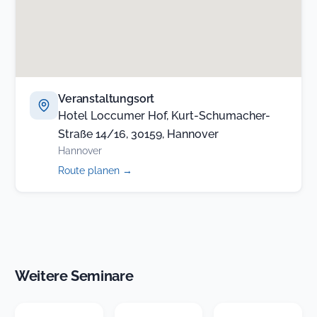
Veranstaltungsort
Hotel Loccumer Hof, Kurt-Schumacher-
Straße 14/16, 30159, Hannover
Hannover
(öffnet
Route planen
→
in
neuem
Tab)
Weitere Seminare