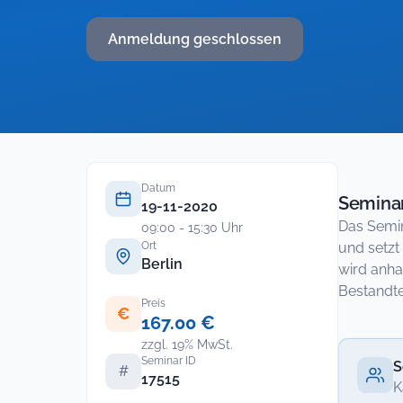
Anmeldung geschlossen
Datum
Seminar
19-11-2020
Das Semin
09:00 - 15:30 Uhr
Ort
und setzt
Berlin
wird anha
Bestandte
Preis
€
167.00 €
zzgl. 19% MwSt.
Seminar ID
S
#
17515
K