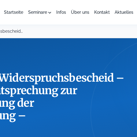
Startseite
Seminare
Infos
Über uns
Kontakt
Aktuelles
Der rechtsfehlerfreie Widerspruchsbescheid – einschl. aktuelle Rechtsprechung zur...
e Widerspruchsbescheid –
chtsprechung zur
ung der
rung –