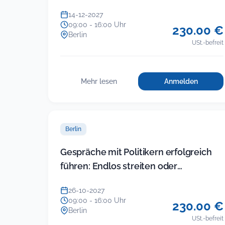
Eltern souverän lösen (neues Sem…
14-12-2027
09:00 - 16:00 Uhr
230.00 €
Berlin
USt.-befreit
Mehr lesen
Anmelden
für
:
Führung
Führung
in
in
der
der
KITA
Berlin
KITA
(Modul
5)
(Modul
Gespräche mit Politikern erfolgreich
–
5)
führen: Endlos streiten oder
Gruppenkonfl
–
im
Ergebnisse einfahren
Gruppenkonflikte
Team
26-10-2027
im
und
09:00 - 16:00 Uhr
230.00 €
mit
Team
Berlin
Eltern
USt.-befreit
und