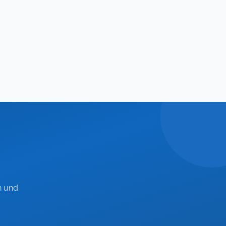
Team
n und