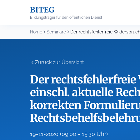
Skip
BITEG
to
content
Bildungsträger für den öffentlichen Dienst
Home
Seminare
Zurück zur Übersicht
Der rechtsfehlerfrei
einschl. aktuelle Re
korrekten Formulier
Rechtsbehelfsbeleh
19-11-2020 (09:00 - 15:30 Uhr)