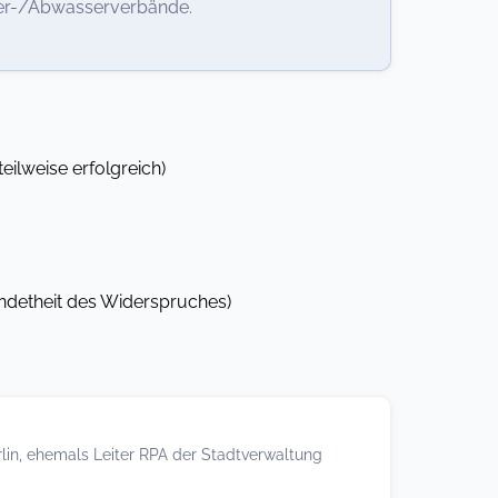
er-/Abwasserverbände.
ilweise erfolgreich)
ündetheit des Widerspruches)
rlin, ehemals Leiter RPA der Stadtverwaltung