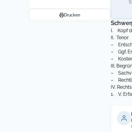
S
Drucken
Schwer
I. Kopf 
II. Tenor
– Entsche
– Ggf. En
– Kosten
III. Begr
– Sachve
– Rechtli
IV. Recht
1. V. Er