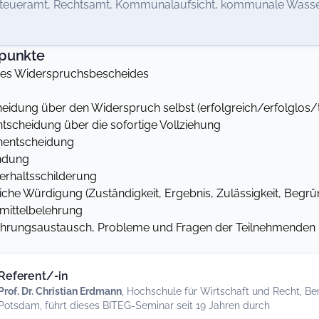
teueramt, Rechtsamt, Kommunalaufsicht, kommunale Wass
punkte
des Widerspruchsbescheides
idung über den Widerspruch selbst (erfolgreich/erfolglos/te
tscheidung über die sofortige Vollziehung
entscheidung
ündung
rhaltsschilderung
che Würdigung (Zuständigkeit, Ergebnis, Zulässigkeit, Begr
smittelbelehrung
fahrungsaustausch, Probleme und Fragen der Teilnehmenden
Referent/-in
Prof. Dr. Christian Erdmann
, Hochschule für Wirtschaft und Recht, Be
Potsdam, führt dieses BITEG-Seminar seit 19 Jahren durch