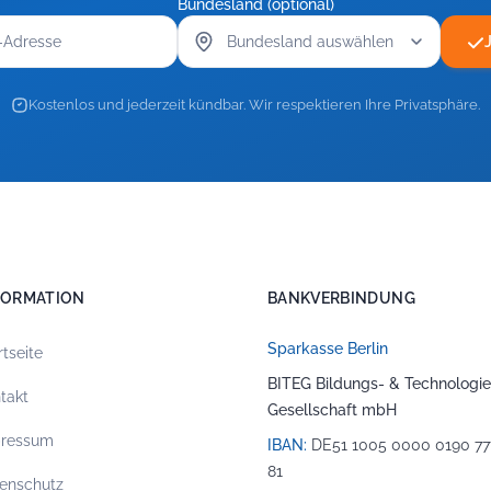
Bundesland (optional)
Kostenlos und jederzeit kündbar. Wir respektieren Ihre Privatsphäre.
FORMATION
BANKVERBINDUNG
Sparkasse Berlin
rtseite
BITEG Bildungs- & Technologie
takt
Gesellschaft mbH
pressum
IBAN:
DE51 1005 0000 0190 77
81
enschutz