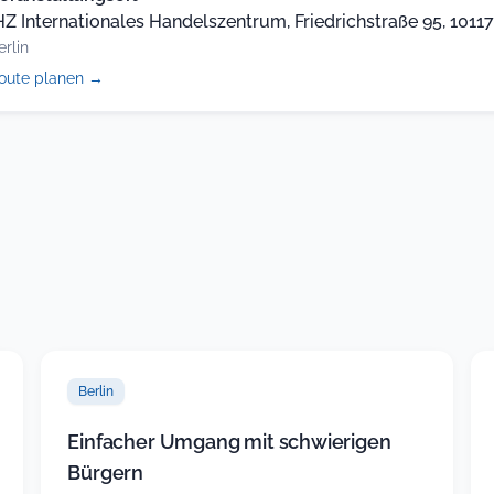
HZ Internationales Handelszentrum, Friedrichstraße 95, 10117,
erlin
(öffnet
oute planen
→
in
neuem
Tab)
Berlin
Einfacher Umgang mit schwierigen
Bürgern