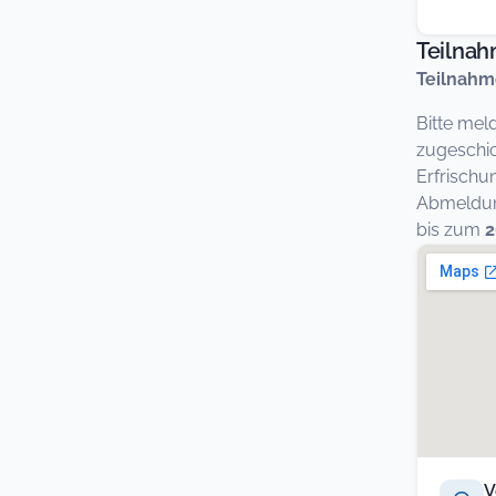
Teilna
Teilnahm
Bitte mel
zugeschic
Erfrischu
Abmeldung
bis zum
2
V