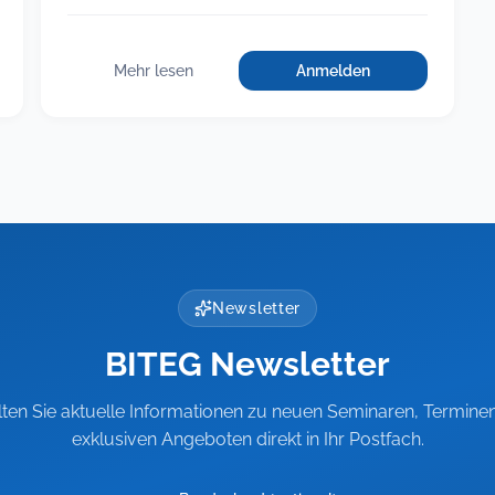
Mehr lesen
Anmelden
für
:
Fit
Fit
als
als
Führungskraft,
Führungskraft,
Teil
Teil
3:
Rechtsichere
3:
Führung
Rechtsichere
schwieriger
Führung
Beschäftigter
schwieriger
Newsletter
Beschäftigter
BITEG Newsletter
lten Sie aktuelle Informationen zu neuen Seminaren, Termine
exklusiven Angeboten direkt in Ihr Postfach.