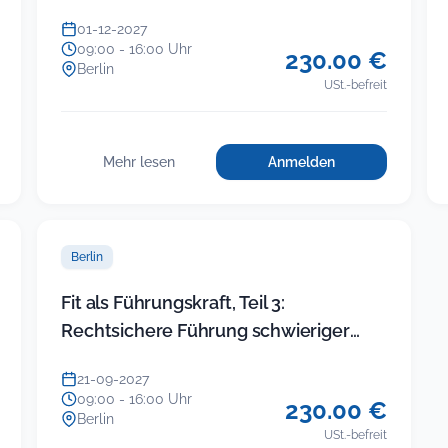
01-12-2027
09:00 - 16:00 Uhr
230.00 €
Berlin
USt.-befreit
Mehr lesen
Anmelden
für
:
Einfacher
Einfacher
Umgang
Umgang
mit
mit
schwierigen
Berlin
schwierigen
Bürgern
Bürgern
Fit als Führungskraft, Teil 3:
Rechtsichere Führung schwieriger
ikte
Beschäftigter
21-09-2027
09:00 - 16:00 Uhr
230.00 €
Berlin
USt.-befreit