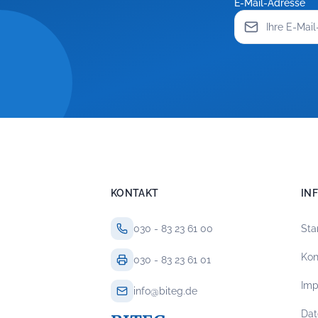
E-Mail-Adresse
KONTAKT
IN
030 - 83 23 61 00
Sta
Kon
030 - 83 23 61 01
Im
info@biteg.de
Dat