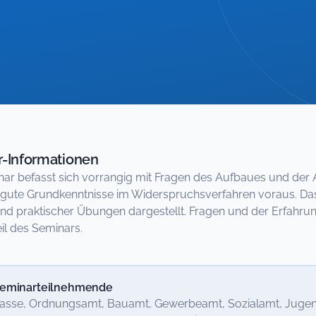
-Informationen
ar befasst sich vorrangig mit Fragen des Aufbaues und der
 gute Grundkenntnisse im Widerspruchsverfahren voraus. Da
nd praktischer Übungen dargestellt. Fragen und der Erfahru
il des Seminars.
eminarteilnehmende
asse, Ordnungsamt, Bauamt, Gewerbeamt, Sozialamt, Jugen