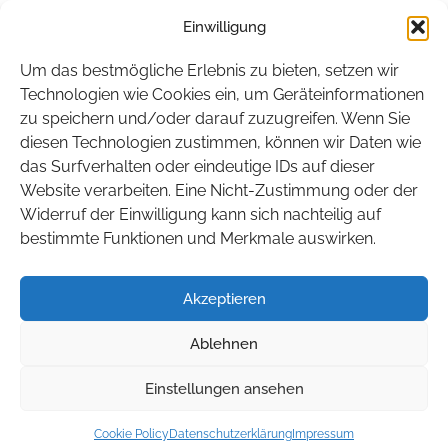
Einwilligung
Hamburg
Hessen
Um das bestmögliche Erlebnis zu bieten, setzen wir
Mecklenburg-Vorpommern
Technologien wie Cookies ein, um Geräteinformationen
zu speichern und/oder darauf zuzugreifen. Wenn Sie
Niedersachsen
diesen Technologien zustimmen, können wir Daten wie
Nordrhein-Westfalen
das Surfverhalten oder eindeutige IDs auf dieser
Rheinland-Pfalz
Website verarbeiten. Eine Nicht-Zustimmung oder der
Widerruf der Einwilligung kann sich nachteilig auf
Saarland
bestimmte Funktionen und Merkmale auswirken.
Sachsen
Sachsen-Anhalt
Akzeptieren
Schleswig-Holstein
Ablehnen
Thüringen
Einstellungen ansehen
© 2026 BITEG. Alle Rechte vorbehalten.
Cookie Policy
Datenschutzerklärung
Impressum