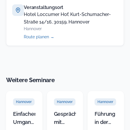
Veranstaltungsort
Hotel Loccumer Hof, Kurt-Schumacher-
Straße 14/16, 30159, Hannover
Hannover
(öffnet
Route planen
→
in
neuem
Tab)
Weitere Seminare
Hannover
Hannover
Hannover
Einfacher
Gespräche
Führung
Umgang
mit
in der