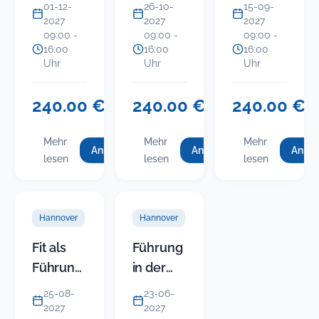
mit
Politikern
KITA
01-12-
26-10-
15-09-
schwierigen
erfolgreich
(Modul 5)
2027
2027
2027
09:00 -
09:00 -
09:00 -
Bürgern
führen:
-
16:00
16:00
16:00
Endlos
Gruppenkonfli
Uhr
Uhr
Uhr
streiten
im Team
oder
und mit
240.00 €
240.00 €
240.00 €
USt.-
USt.-
USt
Ergebnisse
Eltern
befreit
befreit
bef
einfahren
souverän
Mehr
Mehr
Mehr
Anmelden
Anmelden
Anme
für
für
f
:
:
:
lösen
lesen
lesen
lesen
Einfacher
Gespräche
Einfacher
Gespräche
Führung
(neues
Umgang
mit
i
Umgang
mit
in
Sem…
mit
Politikern
mit
Politikern
der
schwierigen
erfolgreich
Hannover
Hannover
schwierigen
erfolgreich
KITA
Bürgern
führen:
Endlos
5
Bürgern
führen:
(Modul
Fit als
Führung
streiten
Endlos
5)
Führungskraft,
in der
oder
streiten
–
Ergebnisse
Teil 3:
KITA
25-08-
23-06-
oder
Gruppenkonfl
einfahren
Rechtsichere
(Modul 4)
2027
2027
Ergebnisse
im