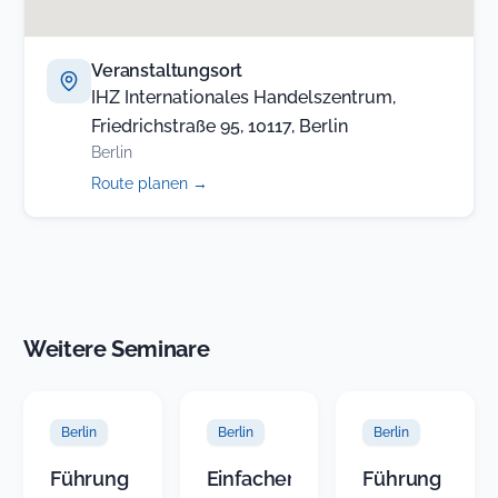
Veranstaltungsort
IHZ Internationales Handelszentrum,
Friedrichstraße 95, 10117, Berlin
Berlin
(öffnet
Route planen
→
in
neuem
Tab)
Weitere Seminare
Berlin
Berlin
Berlin
Führung
Einfacher
Führung