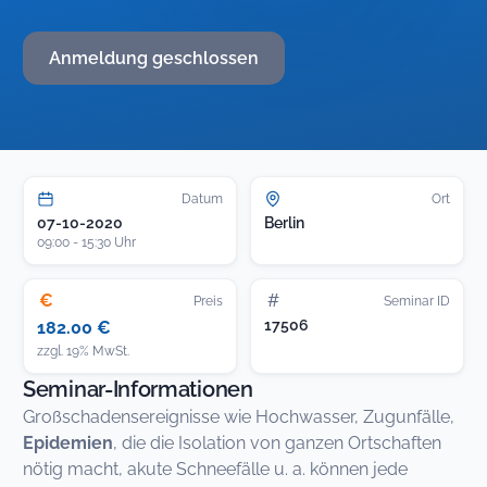
Anmeldung geschlossen
Datum
Ort
07-10-2020
Berlin
09:00 - 15:30 Uhr
€
#
Preis
Seminar ID
17506
182.00 €
zzgl. 19% MwSt.
Seminar-Informationen
Großschadensereignisse wie Hochwasser, Zugunfälle,
Epidemien
, die die Isolation von ganzen Ortschaften
nötig macht, akute Schneefälle u. a. können jede