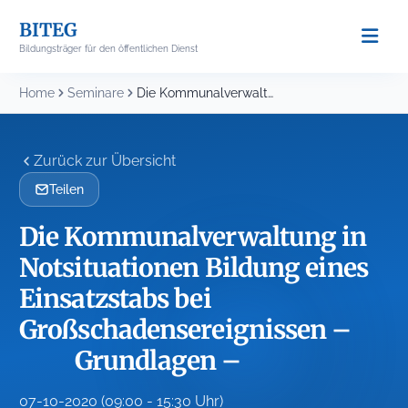
Skip
BITEG
to
Bildungsträger für den öffentlichen Dienst
content
Home
Seminare
Die Kommunalverwaltung in Notsituationen Bildung eines Einsatzstabs bei...
Zurück zur Übersicht
Teilen
Die Kommunalverwaltung in
Notsituationen Bildung eines
Einsatzstabs bei
Großschadensereignissen –
Grundlagen –
07-10-2020 (09:00 - 15:30 Uhr)