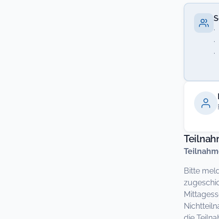
S
·
·
·
Teilna
Teilnahm
Bitte mel
zugeschic
Mittagess
Nichtteil
die Teil