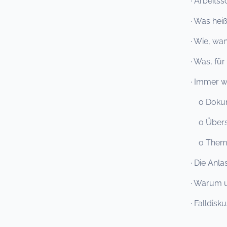
· Arbeits
· Was he
· Wie, w
· Was, fü
· Immer 
o Dokum
o Übersi
o Themen
· Die Anl
· Warum u
· Falldis