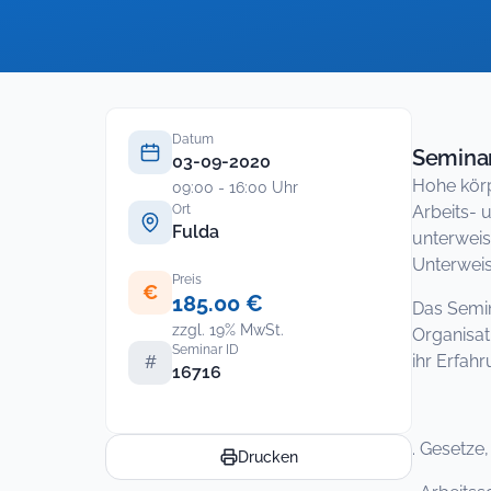
Datum
Seminar
03-09-2020
Hohe körp
09:00 - 16:00 Uhr
Ort
Arbeits- 
Fulda
unterweis
Unterweis
Preis
€
185.00 €
Das Semin
zzgl. 19% MwSt.
Organisat
Seminar ID
ihr Erfah
#
16716
. Gesetze,
Drucken