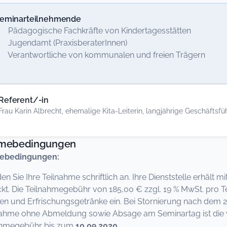
eminarteilnehmende
 Pädagogische Fachkräfte von Kindertagesstätten
 Jugendamt (PraxisberaterInnen)
 Verantwortliche von kommunalen und freien Trägern
Referent/-in
Frau Karin Albrecht, ehemalige Kita-Leiterin, langjährige Geschäftsfüh
hmebedingungen
ebedingungen:
den Sie Ihre Teilnahme schriftlich an. Ihre Dienststelle erhält
kt. Die Teilnahmegebühr von 185,00 € zzgl. 19 % MwSt. pro Te
en und Erfrischungsgetränke ein. Bei Stornierung nach dem 2
nahme ohne Abmeldung sowie Absage am Seminartag ist die vo
nahmegebühr bis zum
10.09.2020.