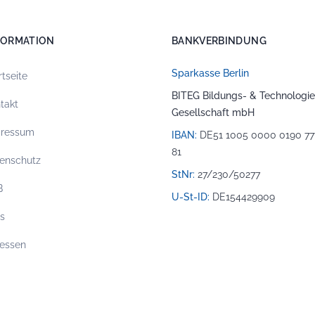
FORMATION
BANKVERBINDUNG
Sparkasse Berlin
rtseite
BITEG Bildungs- & Technologie
takt
Gesellschaft mbH
pressum
IBAN:
DE51 1005 0000 0190 77
81
enschutz
StNr:
27/230/50277
B
U-St-ID:
DE154429909
os
essen