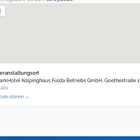
eranstaltungsort
arkHotel Kolpinghaus Fulda Betriebs GmbH, Goethestraße 13
ulda
(öffnet
oute planen
→
in
neuem
Tab)