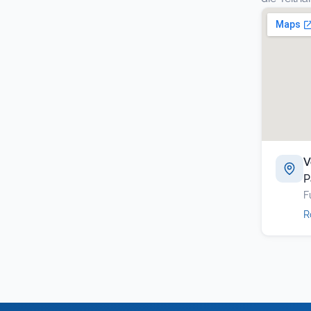
V
P
F
R