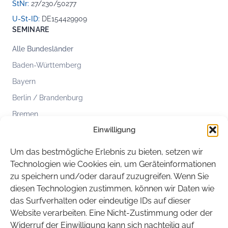
StNr:
27/230/50277
U-St-ID:
DE154429909
SEMINARE
Alle Bundesländer
Baden-Württemberg
Bayern
Berlin / Brandenburg
Bremen
Einwilligung
Hamburg
Hessen
Um das bestmögliche Erlebnis zu bieten, setzen wir
Mecklenburg-Vorpommern
Technologien wie Cookies ein, um Geräteinformationen
zu speichern und/oder darauf zuzugreifen. Wenn Sie
Niedersachsen
diesen Technologien zustimmen, können wir Daten wie
Nordrhein-Westfalen
das Surfverhalten oder eindeutige IDs auf dieser
Rheinland-Pfalz
Website verarbeiten. Eine Nicht-Zustimmung oder der
Widerruf der Einwilligung kann sich nachteilig auf