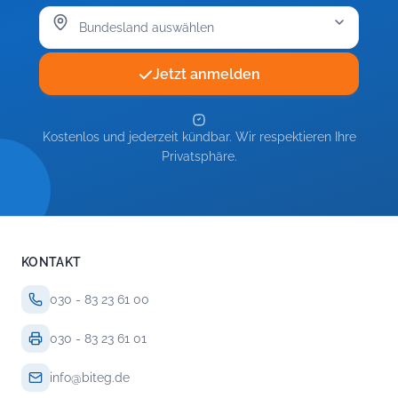
Jetzt anmelden
Kostenlos und jederzeit kündbar. Wir respektieren Ihre
Privatsphäre.
KONTAKT
030 - 83 23 61 00
030 - 83 23 61 01
info@biteg.de