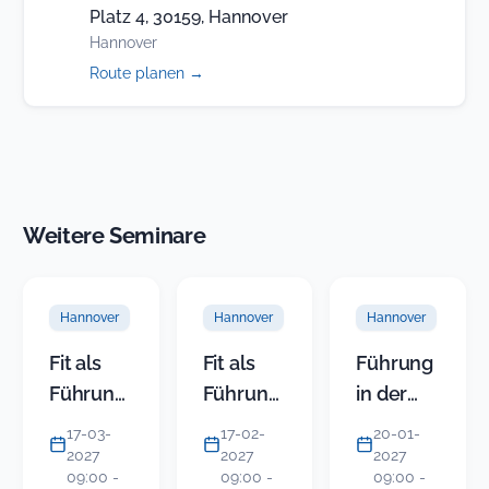
Platz 4, 30159, Hannover
Hannover
(öffnet
Route planen
→
in
neuem
Tab)
Weitere Seminare
Hannover
Hannover
Hannover
Fit als
Fit als
Führung
Führungskraft,
Führungskraft,
in der
Teil 2:
Teil 1:
KITA
17-03-
17-02-
20-01-
Grundlagen
Der
(Modul 1)
2027
2027
2027
09:00 -
09:00 -
09:00 -
der
Rollenwechsel:
-