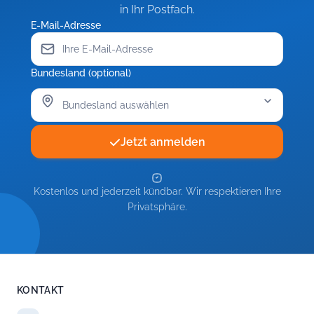
und
in Ihr Postfach.
Eltern
E-Mail-Adresse
Bundesland (optional)
Jetzt anmelden
Kostenlos und jederzeit kündbar. Wir respektieren Ihre
Privatsphäre.
KONTAKT