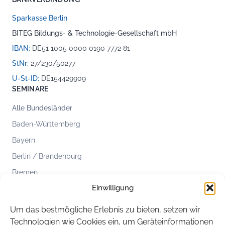
Sparkasse Berlin
BITEG Bildungs- & Technologie-Gesellschaft mbH
IBAN:
DE51 1005 0000 0190 7772 81
StNr:
27/230/50277
U-St-ID:
DE154429909
SEMINARE
Alle Bundesländer
Baden-Württemberg
Bayern
Berlin / Brandenburg
Bremen
Einwilligung
Hamburg
Hessen
Um das bestmögliche Erlebnis zu bieten, setzen wir
Mecklenburg-Vorpommern
Technologien wie Cookies ein, um Geräteinformationen