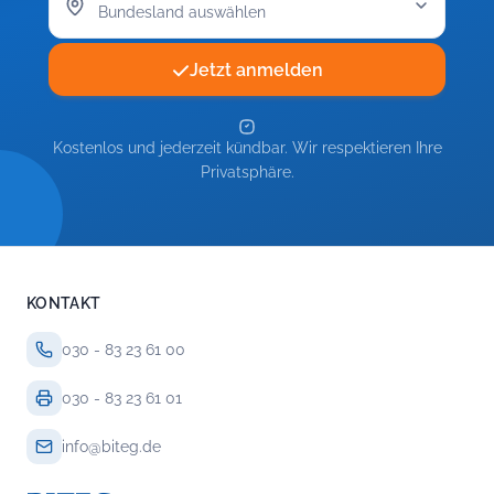
Jetzt anmelden
Kostenlos und jederzeit kündbar. Wir respektieren Ihre
Privatsphäre.
KONTAKT
030 - 83 23 61 00
030 - 83 23 61 01
info@biteg.de