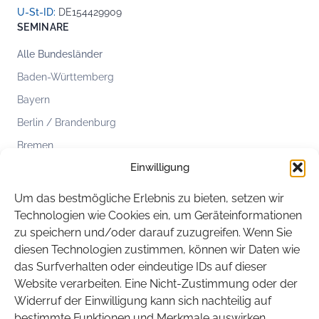
U-St-ID:
DE154429909
SEMINARE
Alle Bundesländer
Baden-Württemberg
Bayern
Berlin / Brandenburg
Bremen
Einwilligung
Hamburg
Hessen
Um das bestmögliche Erlebnis zu bieten, setzen wir
Mecklenburg-Vorpommern
Technologien wie Cookies ein, um Geräteinformationen
zu speichern und/oder darauf zuzugreifen. Wenn Sie
Niedersachsen
diesen Technologien zustimmen, können wir Daten wie
Nordrhein-Westfalen
das Surfverhalten oder eindeutige IDs auf dieser
Rheinland-Pfalz
Website verarbeiten. Eine Nicht-Zustimmung oder der
Widerruf der Einwilligung kann sich nachteilig auf
Saarland
bestimmte Funktionen und Merkmale auswirken.