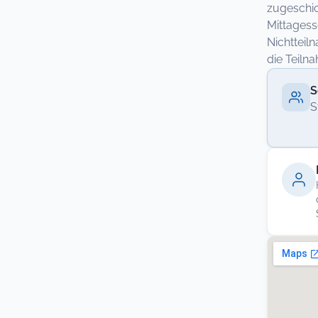
zugeschic
Mittagess
Nichtteil
die Teil
S
S