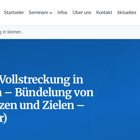
Startseite
Seminare
Infos
Über uns
Kontakt
Aktuelles
Die Organisation der Vollstreckung in kleineren Gemeinden –...
Vollstreckung in
n – Bündelung von
en und Zielen –
r)