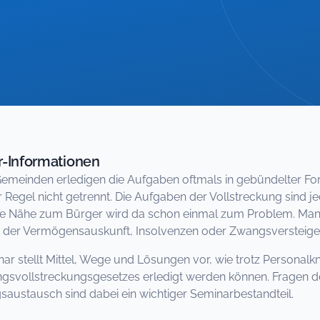
-Informationen
Gemeinden erledigen die Aufgaben oftmals in gebündelter For
er Regel nicht getrennt. Die Aufgaben der Vollstreckung sind j
 Nähe zum Bürger wird da schon einmal zum Problem. Manche
er Vermögensauskunft, Insolvenzen oder Zwangsversteigerun
ar stellt Mittel, Wege und Lösungen vor, wie trotz Personal
gsvollstreckungsgesetzes erledigt werden können. Fragen 
saustausch sind dabei ein wichtiger Seminarbestandteil.