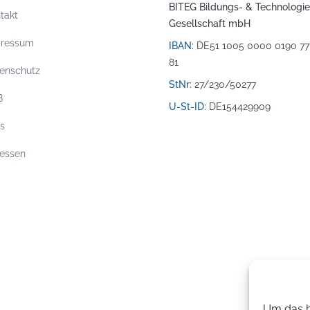
BITEG Bildungs- & Technologie
takt
Gesellschaft mbH
pressum
IBAN:
DE51 1005 0000 0190 77
81
enschutz
StNr:
27/230/50277
B
U-St-ID:
DE154429909
os
essen
Um das b