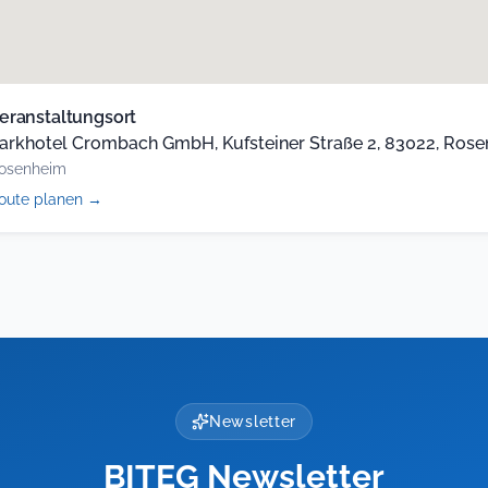
eranstaltungsort
arkhotel Crombach GmbH, Kufsteiner Straße 2, 83022, Ros
osenheim
(öffnet
oute planen
→
in
neuem
Tab)
Newsletter
BITEG Newsletter