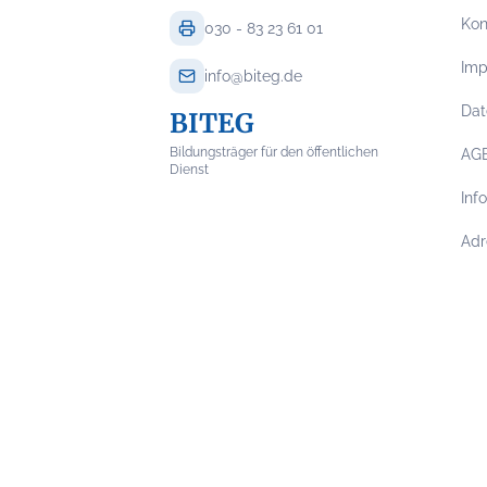
Kon
030 - 83 23 61 01
Im
info@biteg.de
Dat
BITEG
Bildungsträger für den öffentlichen
AG
Dienst
Inf
Adr