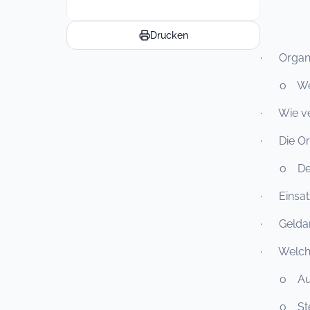
Drucken
· Organis
o Welche 
· Wie ver
· Die Or
o Der Pu
· Einsatz
· Geldan
· Welche
o Aufste
o Steuer