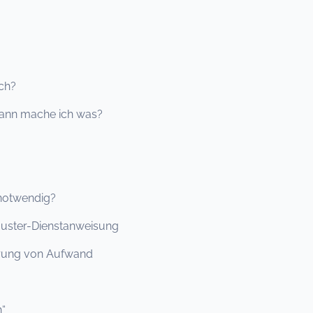
ch?
wann mache ich was?
 notwendig?
uster-Dienstanweisung
erung von Aufwand
“