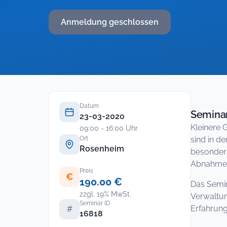
Anmeldung geschlossen
Datum
Seminar
23-03-2020
Kleinere 
09:00 - 16:00 Uhr
Ort
sind in d
Rosenheim
besondere
Abnahme d
Preis
€
190.00 €
Das Semin
zzgl. 19% MwSt.
Verwaltun
Seminar ID
Erfahrung
#
16818