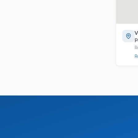
V
P
R
R