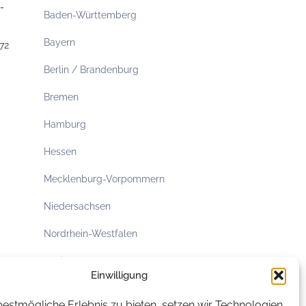
-
Baden-Württemberg
Bayern
72
Berlin / Brandenburg
Bremen
Hamburg
Hessen
Mecklenburg-Vorpommern
Niedersachsen
Nordrhein-Westfalen
Rheinland-Pfalz
Einwilligung
Saarland
estmögliche Erlebnis zu bieten, setzen wir Technologien