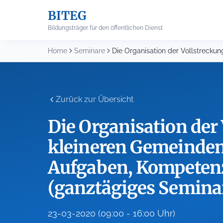
Skip
BITEG
to
content
Bildungsträger für den öffentlichen Dienst
Home
Seminare
Zurück zur Übersicht
Die Organisation der 
kleineren Gemeinde
Aufgaben, Kompetenz
(ganztägiges Semina
23-03-2020 (09:00 - 16:00 Uhr)