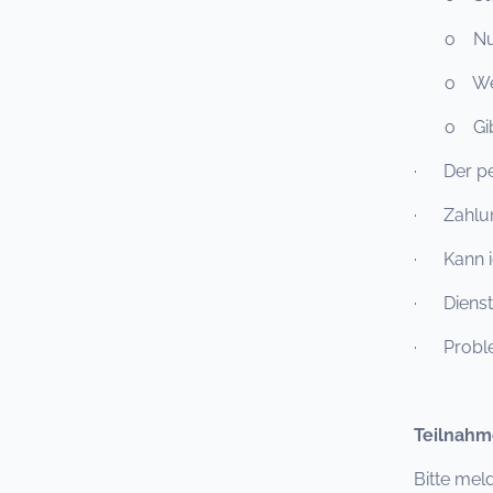
o Nutzun
o Welche
o Gibt e
· Der per
· Zahlung
· Kann i
· Diensta
· Proble
Teilnahm
Bitte mel