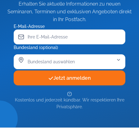
Erhalten Sie aktuelle Informationen zu neuen
Seminaren, Terminen und exklusiven Angeboten direkt
in Ihr Postfach.
E-Mail-Adresse
Bundesland (optional)
Jetzt anmelden
Kostenlos und jederzeit kündbar. Wir respektieren Ihre
Privatsphäre.