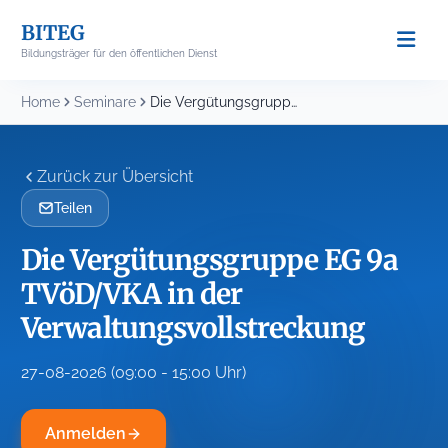
Skip
BITEG
to
Bildungsträger für den öffentlichen Dienst
content
Home
Seminare
Die Vergütungsgruppe EG 9a TVöD/VKA in der Verwaltungsvollstreckung
Zurück zur Übersicht
Teilen
Die Vergütungsgruppe EG 9a
TVöD/VKA in der
Verwaltungsvollstreckung
27-08-2026 (09:00 - 15:00 Uhr)
Anmelden