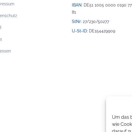
pressum
IBAN:
DE51 1005 0000 0190 77
81
enschutz
StNr:
27/230/50277
B
U-St-ID:
DE154429909
os
essen
Um das b
wie Cook
darauf z