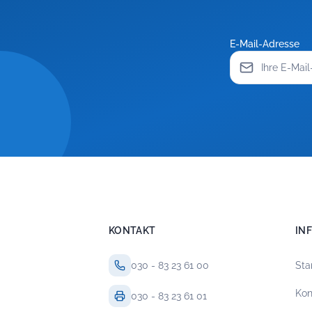
E-Mail-Adresse
KONTAKT
IN
030 - 83 23 61 00
Sta
Kon
030 - 83 23 61 01