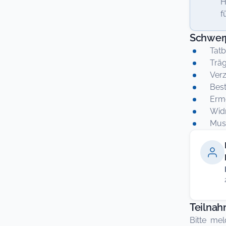
H
f
Schwer
Tatb
Träg
Verz
Bes
Erme
Widm
Mus
Teilna
Bitte mel