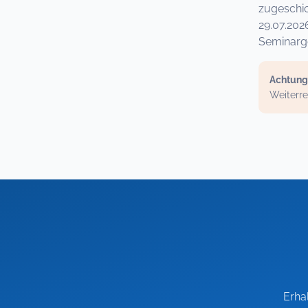
zugeschi
29.07.20
Seminarge
Achtung
Weiterre
Erha