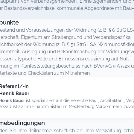
auptamt von Verbandsgemeinden, Einheitsgemeinden und V
ür Bestandsverzeichnisse; kommunale Abgeordnete mit Bau
punkte
estand und Voraussetzungen der Widmung (z. B. § 6 StrG LSA
erschaft, Eigentum am Straßengrund und Verbandspezifika
ichtbarkeit der Widmung (z. B. § 51 StrG LSA, Widmungsfiktio
timmtheit, Auslegung und Bekanntmachung der Widmungsv
ssen, atypische Fälle und Ermessensreduzierung auf Null
ung im Planfeststellungsbeschluss nach BVerwG 9 A 5.23 un
tertexte und Checklisten zum Mitnehmen
Referent/-in
Henrik Bauer
Henrik Bauer
ist spezialisiert auf die Bereiche Bau-, Architekten-, V
2022 Justiziar im Finanzministerium Mecklenburg-Vorpommern, zuvor 
hmebedingungen
den Sie Ihre Teilnahme schriftlich an. Ihre Verwaltung er