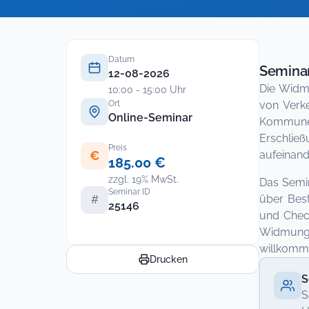
Datum
Seminar
12-08-2026
Die Widmu
10:00 - 15:00 Uhr
Ort
von Verke
Online-Seminar
Kommunen
Erschlie
Preis
€
aufeinand
185.00 €
zzgl. 19% MwSt.
Das Semin
Seminar ID
über Best
#
25146
und Check
Widmung 
willkomm
Drucken
S
S