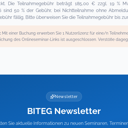
ckt. Die Teilnahmegebühr beträgt 185,00 € zzgl. 19 % M
26 sind 50 % der Gebühr, bei Nichtteilnahme ohne Abmeld
bühr fällig. Bitte überweisen Sie die Teilnahmegebühr bis z
:
Mit einer Buchung erwerben Sie 1 Nutzerlizenz für eine/n Teilneh
ichung des Onlineseminar-Links ist ausgeschlossen. Verstöße dage
Newsletter
BITEG Newsletter
lten Sie aktuelle Informationen zu neuen Seminaren, Termine