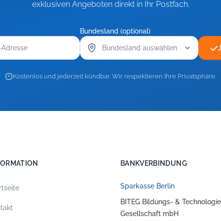
exklusiven Angeboten direkt in Ihr Postfach.
Bundesland (optional)
Kostenlos und jederzeit kündbar. Wir respektieren Ihre Privatsphäre.
FORMATION
BANKVERBINDUNG
Sparkasse Berlin
rtseite
BITEG Bildungs- & Technologie
takt
Gesellschaft mbH