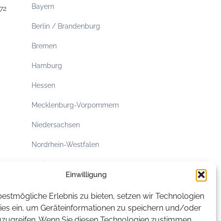
Bayern
72
Berlin / Brandenburg
Bremen
Hamburg
Hessen
Mecklenburg-Vorpommern
Niedersachsen
Nordrhein-Westfalen
Rheinland-Pfalz
Einwilligung
Saarland
estmögliche Erlebnis zu bieten, setzen wir Technologien
Sachsen
ies ein, um Geräteinformationen zu speichern und/oder
uzugreifen. Wenn Sie diesen Technologien zustimmen,