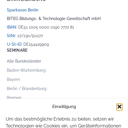
Sparkasse Berlin
BITEG Bildungs- & Technologie-Gesellschaft mbH
IBAN:
DE51 1005 0000 0190 7772 81
StNr:
27/230/50277
U-St-ID:
DE154429909
SEMINARE
Alle Bundesländer
Baden-Württemberg
Bayern
Berlin / Brandenburg
Bremen
Einwilligung
Hamburg
Hessen
Um das bestmögliche Erlebnis zu bieten, setzen wir
Mecklenburg-Vorpommern
Technologien wie Cookies ein, um Geräteinformationen