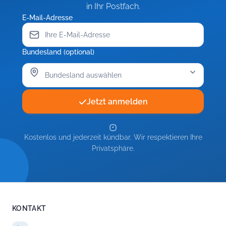
in Ihr Postfach.
E-Mail-Adresse
Bundesland (optional)
Jetzt anmelden
Kostenlos und jederzeit kündbar. Wir respektieren Ihre
Privatsphäre.
KONTAKT