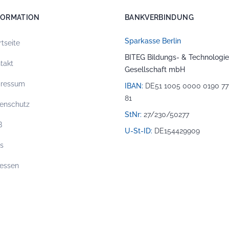
FORMATION
BANKVERBINDUNG
Sparkasse Berlin
rtseite
BITEG Bildungs- & Technologie
takt
Gesellschaft mbH
pressum
IBAN:
DE51 1005 0000 0190 77
81
enschutz
StNr:
27/230/50277
B
U-St-ID:
DE154429909
os
essen