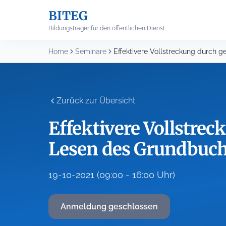
Skip
BITEG
to
content
Bildungsträger für den öffentlichen Dienst
Home
Seminare
Zurück zur Übersicht
Effektivere Vollstrec
Lesen des Grundbuc
19-10-2021 (09:00 - 16:00 Uhr)
Anmeldung geschlossen