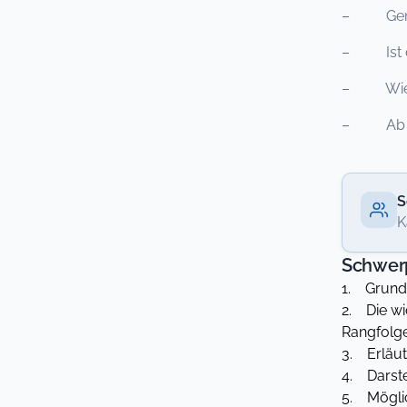
– Genügt
– Ist de
– Wie ka
– Ab wan
S
K
Schwer
1. Grundl
2. Die wi
Rangfolge
3. Erläut
4. Darst
5. Mögli