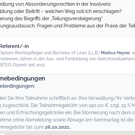
dlung von Absonderungsrechten in der Insolvenz
ung oder Beitritt – welchen Weg soll ich einschlagen?
erung des Begriffs der „Teilungsversteigerung“
rungsaustausch, Fragen und Probleme aus der Praxis der T
Referent/-in
Diplom-Rechtspfleger und Bachelor of Laws (LL.B.)
Markus Heyne
r 
mehreren Jahren in der Aus- und Fortbildung von Gerichtsvollziehern,
BITEG-Dozent seit 2012
hmebedingungen
ebedingungen:
den Sie Ihre Teilnahme schriftlich an. Ihre Verwaltung/Ihr Ver
zugeschickt. Die Teilnahmegebühr von 190,00 € zzgl. 19 % Mw
en und Erfrischungsgetränke ein. Bei Stornierung nach dem 05
nahme ohne Abmeldung sowie Absage am Seminartag ist die vo
nahmegebühr bis zum
26.10.2021.