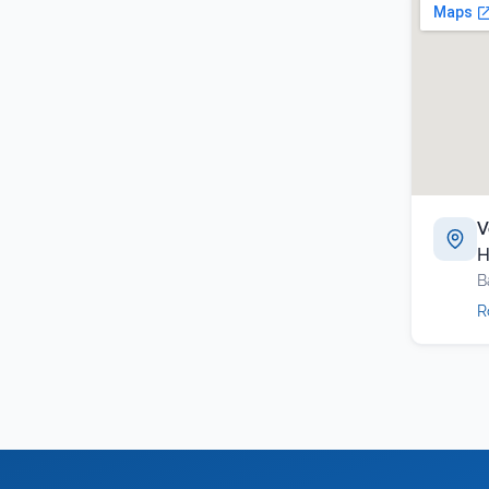
V
H
B
R