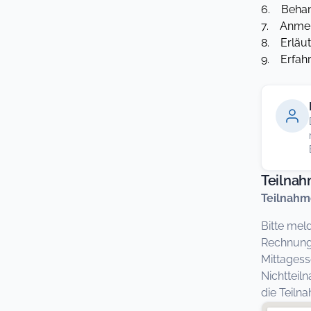
6. Behan
7. Anmeld
8. Erläut
9. Erfah
Teilna
Teilnahm
Bitte mel
Rechnung 
Mittagess
Nichtteil
die Teil