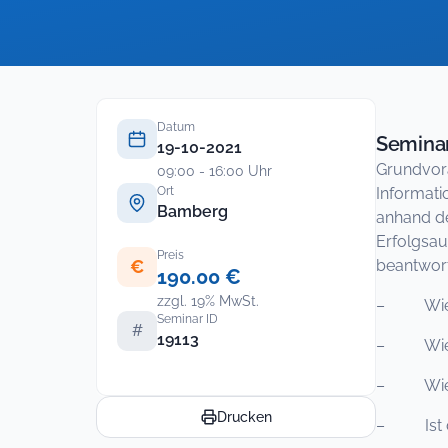
Datum
Seminar
19-10-2021
Grundvora
09:00 - 16:00 Uhr
Ort
Informati
Bamberg
anhand de
Erfolgsau
Preis
€
beantwort
190.00 €
zzgl. 19% MwSt.
– Wie aus
Seminar ID
#
19113
– Wie ei
– Wie Ans
Drucken
– Ist die