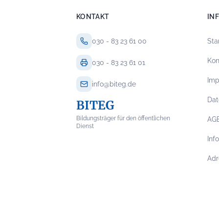
KONTAKT
IN
030 - 83 23 61 00
Sta
Kon
030 - 83 23 61 01
Im
info@biteg.de
Dat
BITEG
Bildungsträger für den öffentlichen
AG
Dienst
Inf
Adr