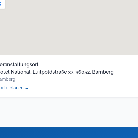
eranstaltungsort
otel National, Luitpoldstraße 37, 96052, Bamberg
amberg
(öffnet
oute planen
→
in
neuem
Tab)