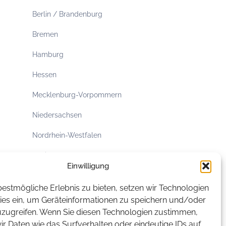
Berlin / Brandenburg
Bremen
Hamburg
Hessen
Mecklenburg-Vorpommern
Niedersachsen
Nordrhein-Westfalen
Rheinland-Pfalz
Einwilligung
Saarland
estmögliche Erlebnis zu bieten, setzen wir Technologien
Sachsen
ies ein, um Geräteinformationen zu speichern und/oder
uzugreifen. Wenn Sie diesen Technologien zustimmen,
Sachsen-Anhalt
r Daten wie das Surfverhalten oder eindeutige IDs auf