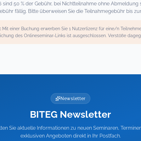
6 sind 50 % der Gebühr, bei Nichtteilnahme ohne Abmeldung 
bühr fällig. Bitte überweisen Sie die Teilnahmegebühr bis z
:
Mit einer Buchung erwerben Sie 1 Nutzerlizenz für eine/n Teilneh
ichung des Onlineseminar-Links ist ausgeschlossen. Verstöße dage
Newsletter
BITEG Newsletter
lten Sie aktuelle Informationen zu neuen Seminaren, Termine
exklusiven Angeboten direkt in Ihr Postfach.