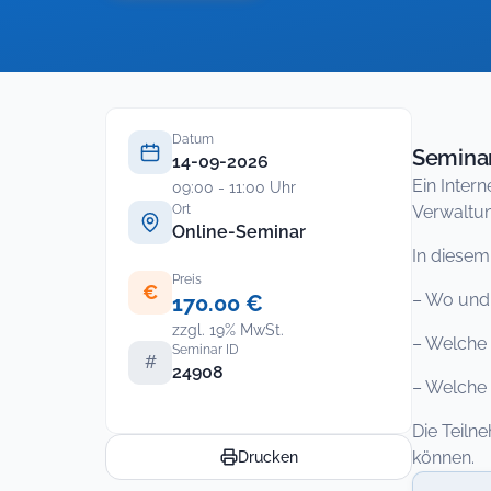
Datum
Seminar
14-09-2026
Ein Inter
09:00 - 11:00 Uhr
Ort
Verwaltun
Online-Seminar
In diesem
Preis
€
– Wo und 
170.00 €
zzgl. 19% MwSt.
– Welche 
Seminar ID
#
24908
– Welche 
Die Teiln
können.
Drucken