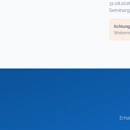
31.08.202
Seminarge
Achtung
Weiterre
Erha