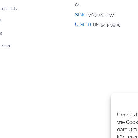
81
enschutz
StNr:
27/230/50277
B
U-St-ID:
DE154429909
os
essen
Um das b
wie Cook
darauf z
können wi