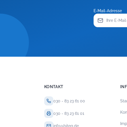
E-Mail-Adresse
KONTAKT
IN
030 - 83 23 61 00
Sta
Kon
030 - 83 23 61 01
Im
info@biteg.de