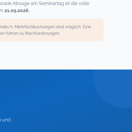
sowie Absage am Seminartag ist die volle
um
21.09.2026.
mende/n. Mehrfachbuchungen sind möglich. Eine
gen führen zu Nachforderungen.
n und