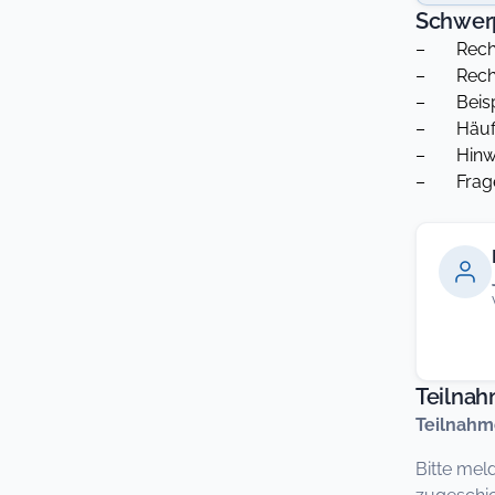
Schwer
– Recht
– Rechtsp
– Beispi
– Häufig
– Hinwei
– Fragen
Teilna
Teilnahm
Bitte mel