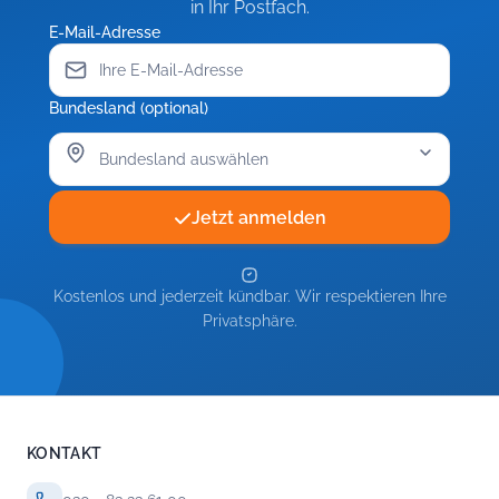
in Ihr Postfach.
E-Mail-Adresse
Bundesland (optional)
Jetzt anmelden
Kostenlos und jederzeit kündbar. Wir respektieren Ihre
Privatsphäre.
KONTAKT