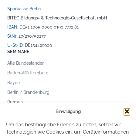
Sparkasse Berlin
BITEG Bildungs- & Technologie-Gesellschaft mbH
IBAN:
DE51 1005 0000 0190 7772 81
StNr:
27/230/50277
U-St-ID:
DE154429909
SEMINARE
Alle Bundesländer
Baden-Württemberg
Bayern
Berlin / Brandenburg
Bremen
Einwilligung
Hamburg
Hessen
Um das bestmögliche Erlebnis zu bieten, setzen wir
Mecklenburg-Vorpommern
Technologien wie Cookies ein, um Geräteinformationen