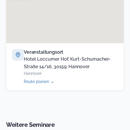
Veranstaltungsort
Hotel Loccumer Hof, Kurt-Schumacher-
Straße 14/16, 30159, Hannover
Hannover
(öffnet
Route planen
→
in
neuem
Tab)
Weitere Seminare