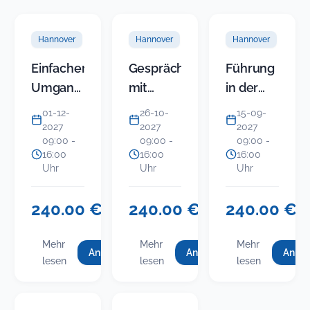
Hannover
Hannover
Hannover
Einfacher
Gespräche
Führung
Umgang
mit
in der
mit
Politikern
KITA
01-12-
26-10-
15-09-
schwierigen
erfolgreich
(Modul 5)
2027
2027
2027
09:00 -
09:00 -
09:00 -
Bürgern
führen:
-
16:00
16:00
16:00
Endlos
Gruppenkonfli
Uhr
Uhr
Uhr
streiten
im Team
oder
und mit
240.00 €
240.00 €
240.00 €
USt.-
USt.-
USt
Ergebnisse
Eltern
befreit
befreit
bef
einfahren
souverän
Mehr
Mehr
Mehr
Anmelden
Anmelden
Anme
für
für
f
:
:
:
lösen
lesen
lesen
lesen
Einfacher
Gespräche
Einfacher
Gespräche
Führung
(neues
Umgang
mit
i
Umgang
mit
in
Sem…
mit
Politikern
mit
Politikern
der