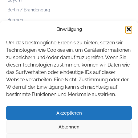
Bayern
Berlin / Brandenburg
Bremen
Einwilligung
Hamburg
Hessen
Um das bestmögliche Erlebnis zu bieten, setzen wir
Mecklenburg-Vorpommern
Technologien wie Cookies ein, um Geräteinformationen
zu speichern und/oder darauf zuzugreifen. Wenn Sie
Niedersachsen
diesen Technologien zustimmen, können wir Daten wie
Nordrhein-Westfalen
das Surfverhalten oder eindeutige IDs auf dieser
Rheinland-Pfalz
Website verarbeiten. Eine Nicht-Zustimmung oder der
Widerruf der Einwilligung kann sich nachteilig auf
Saarland
bestimmte Funktionen und Merkmale auswirken.
Sachsen
Sachsen-Anhalt
Akzeptieren
Schleswig-Holstein
Ablehnen
Thüringen