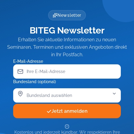
Rechtsichere
4)
3:
(Modul
Führung
–
Rechtsichere
4)
schwieriger
Resilienz
Führung
–
Newsletter
Beschäftigter
für
schwieriger
Resilienz
Leitung
BITEG Newsletter
Beschäftigter
für
und
Team
Leitung
Erhalten Sie aktuelle Informationen zu neuen
und
Seminaren, Terminen und exklusiven Angeboten direkt
Team
in Ihr Postfach.
E-Mail-Adresse
Bundesland (optional)
Jetzt anmelden
Kostenlos und jederzeit kündbar. Wir respektieren Ihre