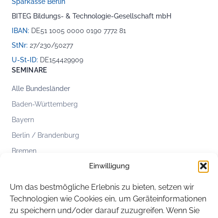
Sparkasse Berlin
BITEG Bildungs- & Technologie-Gesellschaft mbH
IBAN:
DE51 1005 0000 0190 7772 81
StNr:
27/230/50277
U-St-ID:
DE154429909
SEMINARE
Alle Bundesländer
Baden-Württemberg
Bayern
Berlin / Brandenburg
Bremen
Einwilligung
Hamburg
Hessen
Um das bestmögliche Erlebnis zu bieten, setzen wir
Mecklenburg-Vorpommern
Technologien wie Cookies ein, um Geräteinformationen
zu speichern und/oder darauf zuzugreifen. Wenn Sie
Niedersachsen