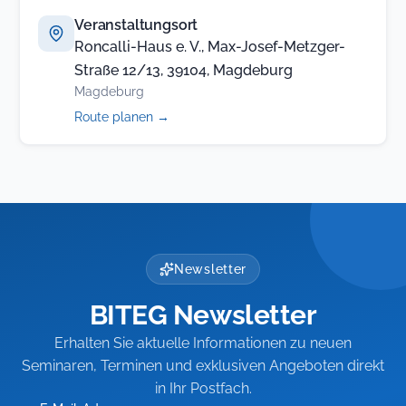
Veranstaltungsort
Roncalli-Haus e. V., Max-Josef-Metzger-
Straße 12/13, 39104, Magdeburg
Magdeburg
(öffnet
Route planen
→
in
neuem
Tab)
Newsletter
BITEG Newsletter
Erhalten Sie aktuelle Informationen zu neuen
Seminaren, Terminen und exklusiven Angeboten direkt
in Ihr Postfach.