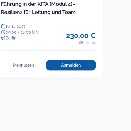
Führung in der KITA (Modul 4) -
Resilienz für Leitung und Team
16-11-2027
09:00 - 16:00 Uhr
230.00 €
Berlin
USt.-befreit
Mehr lesen
Anmelden
für
:
Führung
Führung
in
in
der
der
KITA
KITA
(Modul
4)
(Modul
–
4)
Resilienz
–
für
Resilienz
Leitung