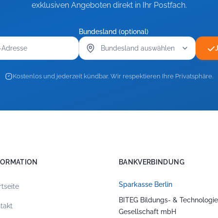
exklusiven Angeboten direkt in Ihr Postfach.
Bundesland (optional)
Kostenlos und jederzeit kündbar. Wir respektieren Ihre Privatsphäre.
FORMATION
BANKVERBINDUNG
Sparkasse Berlin
rtseite
BITEG Bildungs- & Technologie
takt
Gesellschaft mbH