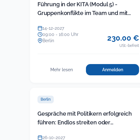
Führung in der KITA (Modul 5) -
Gruppenkonflikte im Team und mit
Eltern souverän lösen (neues Sem…
14-12-2027
09:00 - 16:00 Uhr
230.00 €
Berlin
USt.-befreit
Mehr lesen
Anmelden
für
:
Führung
Führung
in
in
der
der
KITA
Berlin
KITA
(Modul
5)
(Modul
Gespräche mit Politikern erfolgreich
–
5)
führen: Endlos streiten oder
Gruppenkonfl
–
im
Ergebnisse einfahren
Gruppenkonflikte
Team
26-10-2027