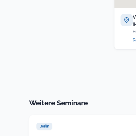
V
I
B
R
Weitere Seminare
Berlin