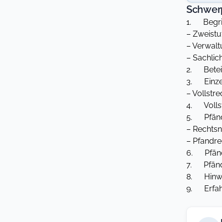
Schwer
1. Begrif
– Zweistu
– Verwalt
– Sachlic
2. Beteil
3. Einze
– Vollstr
4. Volls
5. Pfän
– Rechtsn
– Pfandre
6. Pfänd
7. Pfänd
8. Hinwe
9. Erfah