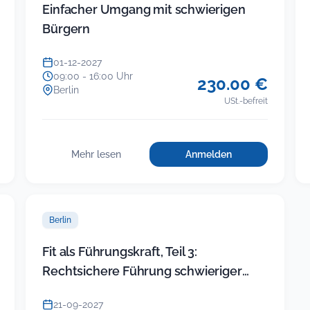
Einfacher Umgang mit schwierigen
Bürgern
01-12-2027
09:00 - 16:00 Uhr
230.00 €
Berlin
USt.-befreit
Mehr lesen
Anmelden
für
:
Einfacher
Einfacher
Umgang
Umgang
mit
mit
schwierigen
Berlin
schwierigen
Bürgern
Bürgern
Fit als Führungskraft, Teil 3:
Rechtsichere Führung schwieriger
ikte
Beschäftigter
21-09-2027