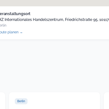
eranstaltungsort
HZ Internationales Handelszentrum, Friedrichstraße 95, 10117,
erlin
(öffnet
oute planen
→
in
neuem
Tab)
Berlin