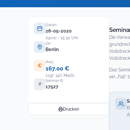
Datum
Seminar
28-05-2020
Die Verwa
09:00 - 15:30 Uhr
Ort
grundrech
Berlin
Vollstrec
Vollstrec
Preis
€
167.00 €
Das Semin
zzgl. 19% MwSt.
ein „Fall
Seminar ID
#
17527
S
B
Drucken
A