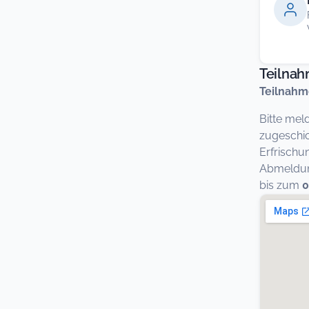
Teilna
Teilnahm
Bitte mel
zugeschic
Erfrischu
Abmeldung
bis zum
0