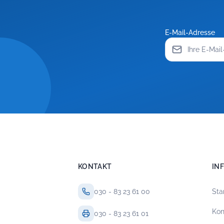
E-Mail-Adresse
KONTAKT
IN
030 - 83 23 61 00
Sta
Kon
030 - 83 23 61 01