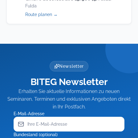
Fulda
(öffnet
Route planen
→
in
neuem
Tab)
Newsletter
BITEG Newsletter
Erhalten Sie aktuelle Informationen zu neuen
Seminaren, Terminen und exklusiven Angeboten direkt
in Ihr Postfach.
E-Mail-Adresse
Bundesland (optional)