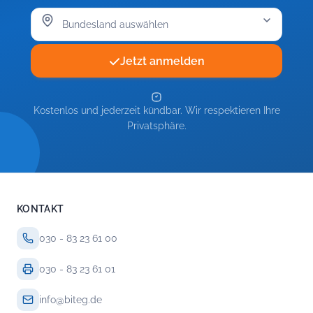
Jetzt anmelden
Kostenlos und jederzeit kündbar. Wir respektieren Ihre
Privatsphäre.
KONTAKT
030 - 83 23 61 00
030 - 83 23 61 01
info@biteg.de