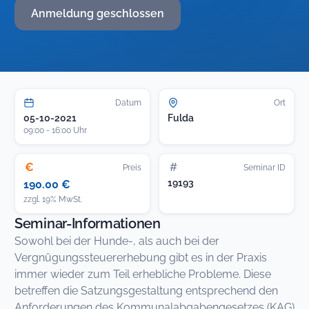
Anmeldung geschlossen
Datum
Ort
05-10-2021
Fulda
09:00 - 16:00 Uhr
€
#
Preis
Seminar ID
19193
190.00 €
zzgl. 19% MwSt.
Seminar-Informationen
Sowohl bei der Hunde-, als auch bei der
Vergnügungssteuererhebung gibt es in der Praxis
immer wieder zum Teil erhebliche Probleme. Diese
betreffen die Satzungsgestaltung entsprechend den
Anforderungen des Kommunalabgabengesetzes (KAG)