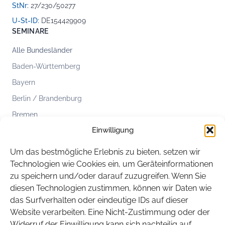
StNr:
27/230/50277
U-St-ID:
DE154429909
SEMINARE
Alle Bundesländer
Baden-Württemberg
Bayern
Berlin / Brandenburg
Bremen
Einwilligung
Hamburg
Hessen
Um das bestmögliche Erlebnis zu bieten, setzen wir
Mecklenburg-Vorpommern
Technologien wie Cookies ein, um Geräteinformationen
zu speichern und/oder darauf zuzugreifen. Wenn Sie
Niedersachsen
diesen Technologien zustimmen, können wir Daten wie
Nordrhein-Westfalen
das Surfverhalten oder eindeutige IDs auf dieser
Rheinland-Pfalz
Website verarbeiten. Eine Nicht-Zustimmung oder der
Widerruf der Einwilligung kann sich nachteilig auf