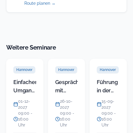
(öffnet
Route planen
→
in
neuem
Tab)
Weitere Seminare
Hannover
Hannover
Hannover
Einfacher
Gespräche
Führung
Umgang
mit
in der
mit
Politikern
KITA
01-12-
26-10-
15-09-
schwierigen
erfolgreich
(Modul 5)
2027
2027
2027
09:00 -
09:00 -
09:00 -
Bürgern
führen:
-
16:00
16:00
16:00
Endlos
Gruppenkonfli
Uhr
Uhr
Uhr
streiten
im Team