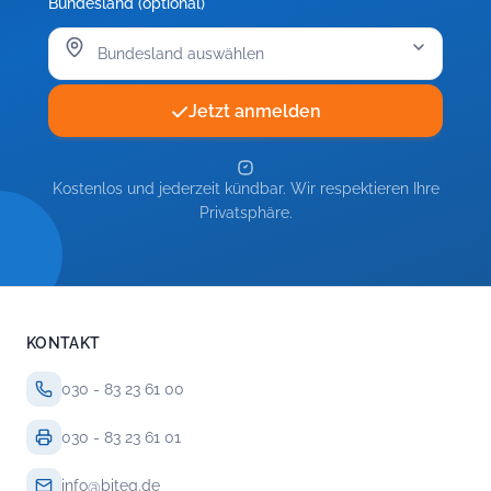
Bundesland (optional)
Jetzt anmelden
Kostenlos und jederzeit kündbar. Wir respektieren Ihre
Privatsphäre.
KONTAKT
030 - 83 23 61 00
030 - 83 23 61 01
info@biteg.de