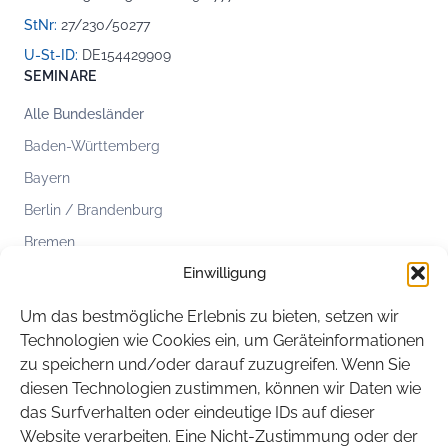
StNr:
27/230/50277
U-St-ID:
DE154429909
SEMINARE
Alle Bundesländer
Baden-Württemberg
Bayern
Berlin / Brandenburg
Bremen
Einwilligung
Hamburg
Hessen
Um das bestmögliche Erlebnis zu bieten, setzen wir
Mecklenburg-Vorpommern
Technologien wie Cookies ein, um Geräteinformationen
zu speichern und/oder darauf zuzugreifen. Wenn Sie
Niedersachsen
diesen Technologien zustimmen, können wir Daten wie
Nordrhein-Westfalen
das Surfverhalten oder eindeutige IDs auf dieser
Rheinland-Pfalz
Website verarbeiten. Eine Nicht-Zustimmung oder der