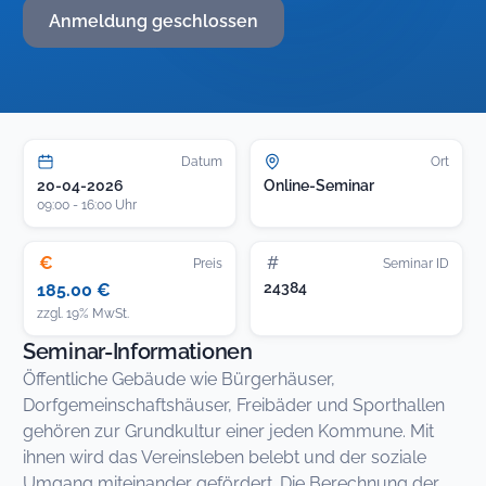
Anmeldung geschlossen
Datum
Ort
20-04-2026
Online-Seminar
09:00 - 16:00 Uhr
€
#
Preis
Seminar ID
24384
185.00 €
zzgl. 19% MwSt.
Seminar-Informationen
Öffentliche Gebäude wie Bürgerhäuser,
Dorfgemeinschaftshäuser, Freibäder und Sporthallen
gehören zur Grundkultur einer jeden Kommune. Mit
ihnen wird das Vereinsleben belebt und der soziale
Umgang miteinander gefördert. Die Berechnung der