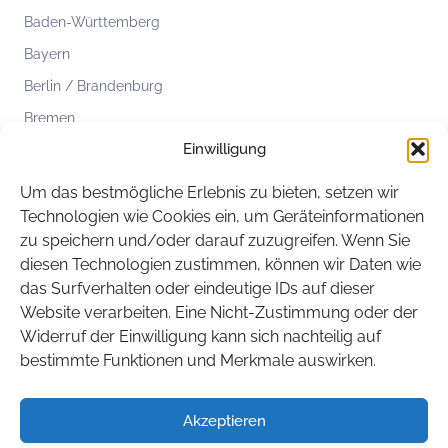
Baden-Württemberg
Bayern
Berlin / Brandenburg
Bremen
Einwilligung
Hamburg
Hessen
Um das bestmögliche Erlebnis zu bieten, setzen wir
Mecklenburg-Vorpommern
Technologien wie Cookies ein, um Geräteinformationen
zu speichern und/oder darauf zuzugreifen. Wenn Sie
Niedersachsen
diesen Technologien zustimmen, können wir Daten wie
Nordrhein-Westfalen
das Surfverhalten oder eindeutige IDs auf dieser
Rheinland-Pfalz
Website verarbeiten. Eine Nicht-Zustimmung oder der
Widerruf der Einwilligung kann sich nachteilig auf
Saarland
bestimmte Funktionen und Merkmale auswirken.
Sachsen
Sachsen-Anhalt
Akzeptieren
Schleswig-Holstein