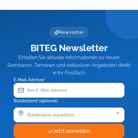
Newsletter
BITEG Newsletter
Erhalten Sie aktuelle Informationen zu neuen
Seminaren, Terminen und exklusiven Angeboten direkt
in Ihr Postfach.
E-Mail-Adresse
Bundesland (optional)
Jetzt anmelden