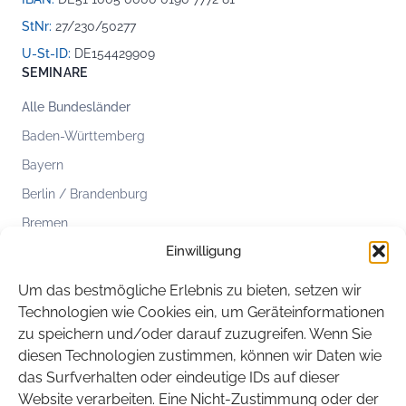
StNr:
27/230/50277
U-St-ID:
DE154429909
SEMINARE
Alle Bundesländer
Baden-Württemberg
Bayern
Berlin / Brandenburg
Bremen
Einwilligung
Hamburg
Hessen
Um das bestmögliche Erlebnis zu bieten, setzen wir
Mecklenburg-Vorpommern
Technologien wie Cookies ein, um Geräteinformationen
zu speichern und/oder darauf zuzugreifen. Wenn Sie
Niedersachsen
diesen Technologien zustimmen, können wir Daten wie
Nordrhein-Westfalen
das Surfverhalten oder eindeutige IDs auf dieser
Rheinland-Pfalz
Website verarbeiten. Eine Nicht-Zustimmung oder der