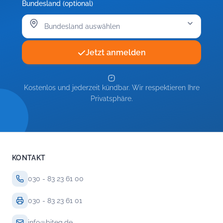
Bundesland (optional)
Jetzt anmelden
Kostenlos und jederzeit kündbar. Wir respektieren Ihre
Privatsphäre.
KONTAKT
030 - 83 23 61 00
030 - 83 23 61 01
info@biteg.de