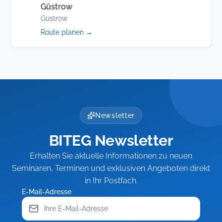
Güstrow
Güstrow
(öffnet
Route planen
→
in
neuem
Tab)
Newsletter
BITEG Newsletter
Erhalten Sie aktuelle Informationen zu neuen
Seminaren, Terminen und exklusiven Angeboten direkt
in Ihr Postfach.
E-Mail-Adresse