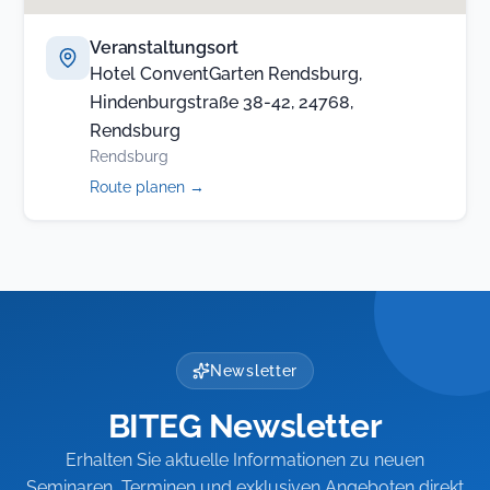
Veranstaltungsort
Hotel ConventGarten Rendsburg,
Hindenburgstraße 38-42, 24768,
Rendsburg
Rendsburg
(öffnet
Route planen
→
in
neuem
Tab)
Newsletter
BITEG Newsletter
Erhalten Sie aktuelle Informationen zu neuen
Seminaren, Terminen und exklusiven Angeboten direkt