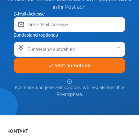
in Ihr Postfach.
E-Mail-Adresse
Bundesland (optional)
Jetzt anmelden
Kostenlos und jederzeit kündbar. Wir respektieren Ihre
Privatsphäre.
KONTAKT