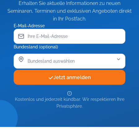
Erhalten Sie aktuelle Informationen zu neuen
Seminaren, Terminen und exklusiven Angeboten direkt
in Ihr Postfach.
E-Mail-Adresse
Bundesland (optional)
Jetzt anmelden
Kostenlos und jederzeit kündbar. Wir respektieren Ihre
Privatsphäre.