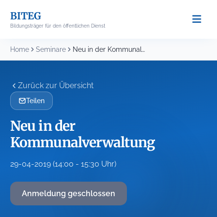
Skip
BITEG
to
Bildungsträger für den öffentlichen Dienst
content
Home
Seminare
Neu in der Kommunalverwaltung
Zurück zur Übersicht
Teilen
Neu in der
Kommunalverwaltung
29-04-2019 (14:00 - 15:30 Uhr)
Anmeldung geschlossen