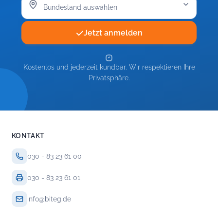
Jetzt anmelden
Kostenlos und jederzeit kündbar. Wir respektieren Ihre
Privatsphäre.
KONTAKT
030 - 83 23 61 00
030 - 83 23 61 01
info@biteg.de