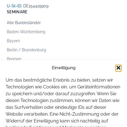
U-St-ID:
DE154429909
SEMINARE
Alle Bundesländer
Baden-Württemberg
Bayern
Berlin / Brandenburg
Bremen
Einwilligung
Hamburg
Hessen
Um das bestmögliche Erlebnis zu bieten, setzen wir
Mecklenburg-Vorpommern
Technologien wie Cookies ein, um Geräteinformationen
zu speichern und/oder darauf zuzugreifen. Wenn Sie
Niedersachsen
diesen Technologien zustimmen, können wir Daten wie
Nordrhein-Westfalen
das Surfverhalten oder eindeutige IDs auf dieser
Rheinland-Pfalz
Website verarbeiten. Eine Nicht-Zustimmung oder der
Widerruf der Einwilligung kann sich nachteilig auf
Saarland