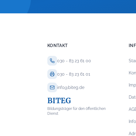
KONTAKT
IN
030 - 83 23 61 00
Sta
Kon
030 - 83 23 61 01
Im
info@biteg.de
Dat
BITEG
Bildungsträger für den öffentlichen
AG
Dienst
Inf
Adr