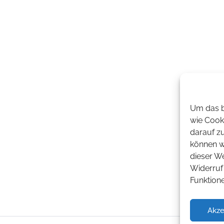
Um das b
wie Cook
darauf z
können wi
dieser W
Widerruf 
Funktion
Akze