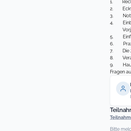
1. Recht
2. Eckwer
3. Notwe
4. Einbe
Vorjahre,
5. Einflu
6. Praxis
7. Die ze
8. Verant
9. Haush
Fragen au
Teilna
Teilnah
Bitte mel