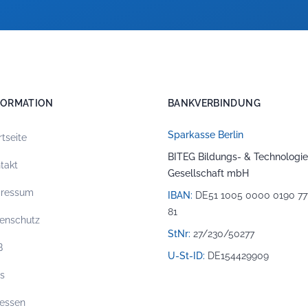
FORMATION
BANKVERBINDUNG
Sparkasse Berlin
rtseite
BITEG Bildungs- & Technologie
takt
Gesellschaft mbH
pressum
IBAN:
DE51 1005 0000 0190 77
81
enschutz
StNr:
27/230/50277
B
U-St-ID:
DE154429909
os
essen