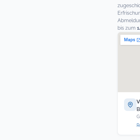
zugeschic
Erfrischu
Abmeldung
bis zum
1
V
B
G
R