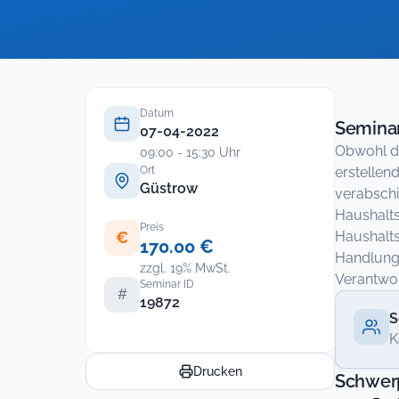
Datum
Seminar
07-04-2022
Obwohl di
09:00 - 15:30 Uhr
Ort
erstellen
Güstrow
verabschi
Haushalts
Preis
€
Haushalts
170.00 €
Handlungs
zzgl. 19% MwSt.
Verantwor
Seminar ID
#
19872
S
K
Drucken
Schwer