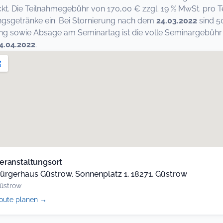
kt. Die Teilnahmegebühr von 170,00 € zzgl. 19 % MwSt. pro T
ngsgetränke ein. Bei Stornierung nach dem
24.03.2022
sind 5
 sowie Absage am Seminartag ist die volle Seminargebühr fä
4.04.2022
.
eranstaltungsort
ürgerhaus Güstrow, Sonnenplatz 1, 18271, Güstrow
üstrow
(öffnet
oute planen
→
in
neuem