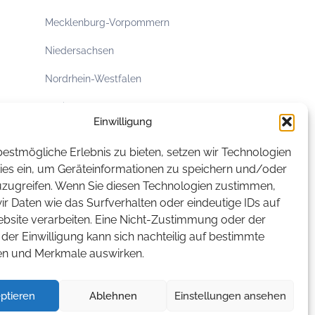
Mecklenburg-Vorpommern
Niedersachsen
Nordrhein-Westfalen
Rheinland-Pfalz
Einwilligung
Saarland
estmögliche Erlebnis zu bieten, setzen wir Technologien
Sachsen
ies ein, um Geräteinformationen zu speichern und/oder
uzugreifen. Wenn Sie diesen Technologien zustimmen,
Sachsen-Anhalt
r Daten wie das Surfverhalten oder eindeutige IDs auf
ebsite verarbeiten. Eine Nicht-Zustimmung oder der
Schleswig-Holstein
der Einwilligung kann sich nachteilig auf bestimmte
Thüringen
en und Merkmale auswirken.
ptieren
Ablehnen
Einstellungen ansehen