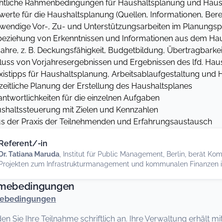
liche Rahmenbedingungen für Haushaltsplanung und Haush
te für die Haushaltsplanung (Quellen, Informationen, Ber
ndige Vor-, Zu- und Unterstützungsarbeiten im Planungsp
ziehung von Erkenntnissen und Informationen aus dem Hau
 z. B. Deckungsfähigkeit, Budgetbildung, Übertragbarkeit,
ss von Vorjahresergebnissen und Ergebnissen des lfd. Haus
tipps für Haushaltsplanung, Arbeitsablaufgestaltung und 
itliche Planung der Erstellung des Haushaltsplanes
wortlichkeiten für die einzelnen Aufgaben
altssteuerung mit Zielen und Kennzahlen
s der Praxis der Teilnehmenden und Erfahrungsaustausch
Referent/-in
Dr. Tatiana Maruda
, Institut für Public Management, Berlin, berät K
Projekten zum Infrastrukturmanagement und kommunalen Finanzen in
hmebedingungen
mebedingungen
den Sie Ihre Teilnahme schriftlich an. Ihre Verwaltung erhält