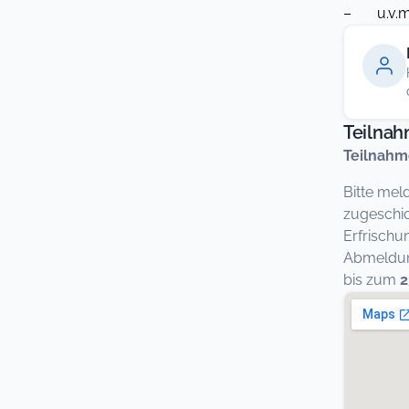
– u.v.m
Teilna
Teilnahm
Bitte mel
zugeschic
Erfrischu
Abmeldung
bis zum
2