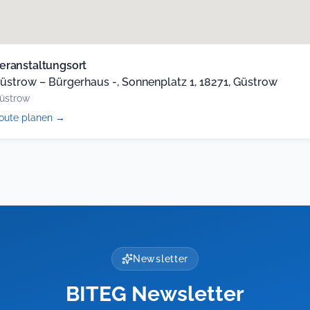
eranstaltungsort
üstrow – Bürgerhaus -, Sonnenplatz 1, 18271, Güstrow
üstrow
(öffnet
oute planen
→
in
neuem
Tab)
Newsletter
BITEG Newsletter