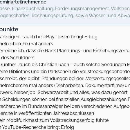
eminarteilnehmende
asse, Finanzbuchhaltung, Forderungsmanagement, Vollstrec
iegenschaften, Rechnungsprüfung, sowie Wasser- und Abw
punkte
zeigen – auch bei eBay– lesen bringt Erfolg
etrecherche mal anders
eiche ich, dass die Bank Pfändungs- und Einziehungsverfügu
 des Schuldners
nther Jauch bis Christian Rach – auch solche Sendungen k
e Bibliothek und ein Parkschein die Vollstreckungsbehörde a
reibt, der bleibt: Pfändungen bei der „Verwertungsgesellsc
trecherche mal anders (Dreharbeiten, Dokumentarfilme) un
rk, Nebenjob, Schwarzarbeit und alles, was dazu gehört
cheidungen können bei finanziellen Ausgleichszahlungen E
cherche im Bundesanzeiger bei den verschiedenen Aufgeb
che in veröffentlichten Jahresabschlüssen
n Mobilfunkmast zum Vollstreckungserfolg führte
ouTube-Recherche bringt Erfolg