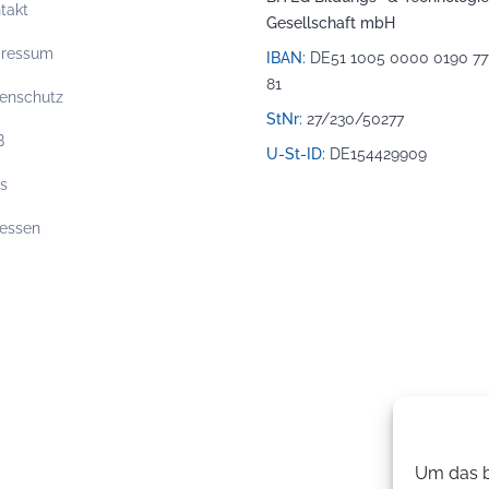
takt
Gesellschaft mbH
pressum
IBAN:
DE51 1005 0000 0190 77
81
enschutz
StNr:
27/230/50277
B
U-St-ID:
DE154429909
os
essen
Um das b