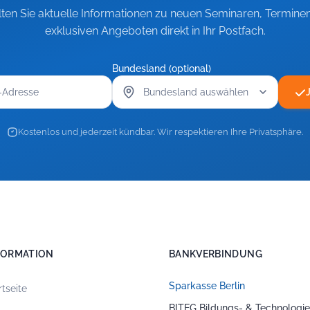
lten Sie aktuelle Informationen zu neuen Seminaren, Termine
exklusiven Angeboten direkt in Ihr Postfach.
Bundesland (optional)
Kostenlos und jederzeit kündbar. Wir respektieren Ihre Privatsphäre.
FORMATION
BANKVERBINDUNG
Sparkasse Berlin
rtseite
BITEG Bildungs- & Technologie