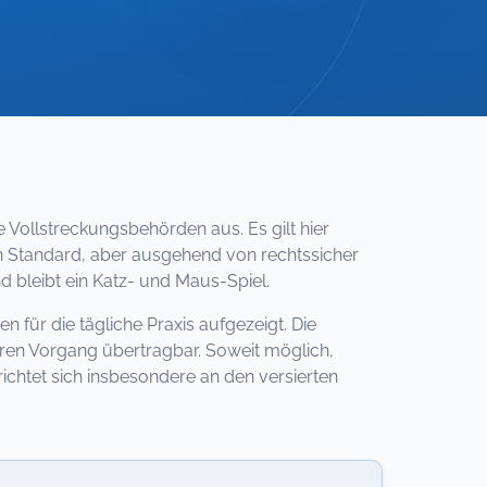
 Vollstreckungsbehörden aus. Es gilt hier
Standard, aber ausgehend von rechtssicher
 bleibt ein Katz- und Maus-Spiel.
 für die tägliche Praxis aufgezeigt. Die
eren Vorgang übertragbar. Soweit möglich,
ichtet sich insbesondere an den versierten