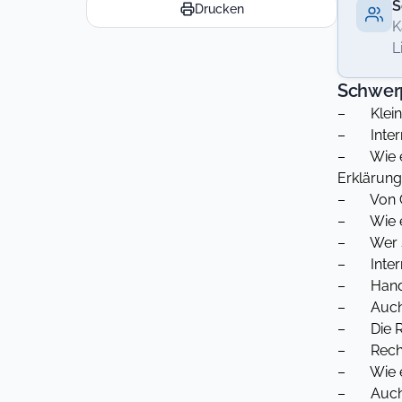
S
Drucken
K
L
Schwer
– Kleinan
– Intern
– Wie err
Erklärung
– Von Gü
– Wie ein
– Wer sch
– Interne
– Handwe
– Auch S
– Die Re
– Recher
– Wie ei
– Auch Y