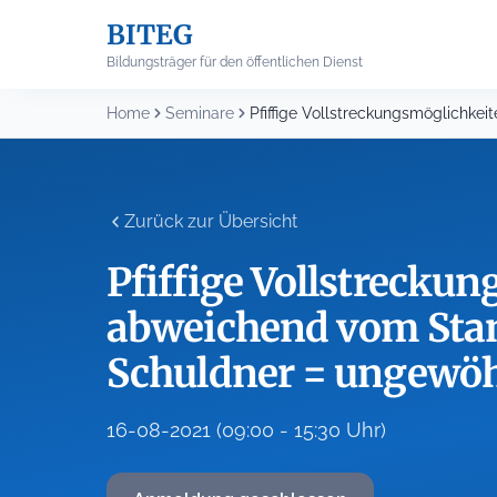
Skip
BITEG
to
content
Bildungsträger für den öffentlichen Dienst
Home
Seminare
Zurück zur Übersicht
Pfiffige Vollstrecku
abweichend vom Sta
Schuldner = ungew
16-08-2021 (09:00 - 15:30 Uhr)