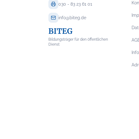
Kon
030 - 83 23 61 01
Im
info@biteg.de
Dat
BITEG
Bildungsträger für den öffentlichen
AG
Dienst
Inf
Adr