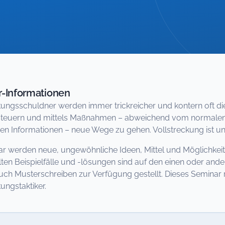
-Informationen
kungsschuldner werden immer trickreicher und kontern oft die
teuern und mittels Maßnahmen – abweichend vom normalen 
n Informationen – neue Wege zu gehen. Vollstreckung ist und
r werden neue, ungewöhnliche Ideen, Mittel und Möglichkeiten
lten Beispielfälle und -lösungen sind auf den einen oder and
ch Musterschreiben zur Verfügung gestellt. Dieses Seminar r
ungstaktiker.