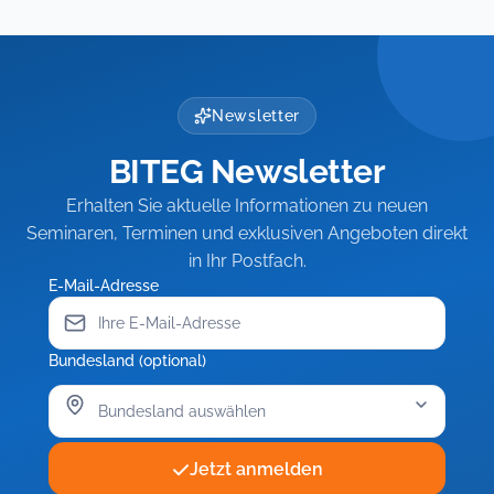
Newsletter
BITEG Newsletter
Erhalten Sie aktuelle Informationen zu neuen
Seminaren, Terminen und exklusiven Angeboten direkt
in Ihr Postfach.
E-Mail-Adresse
Bundesland (optional)
Jetzt anmelden