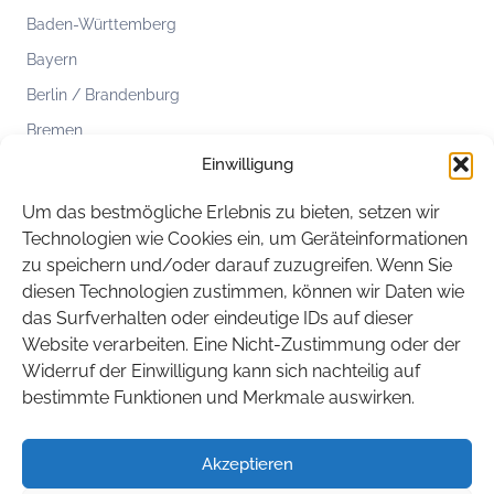
Baden-Württemberg
Bayern
Berlin / Brandenburg
Bremen
Einwilligung
Hamburg
Hessen
Um das bestmögliche Erlebnis zu bieten, setzen wir
Mecklenburg-Vorpommern
Technologien wie Cookies ein, um Geräteinformationen
zu speichern und/oder darauf zuzugreifen. Wenn Sie
Niedersachsen
diesen Technologien zustimmen, können wir Daten wie
Nordrhein-Westfalen
das Surfverhalten oder eindeutige IDs auf dieser
Rheinland-Pfalz
Website verarbeiten. Eine Nicht-Zustimmung oder der
Widerruf der Einwilligung kann sich nachteilig auf
Saarland
bestimmte Funktionen und Merkmale auswirken.
Sachsen
Sachsen-Anhalt
Akzeptieren
Schleswig-Holstein