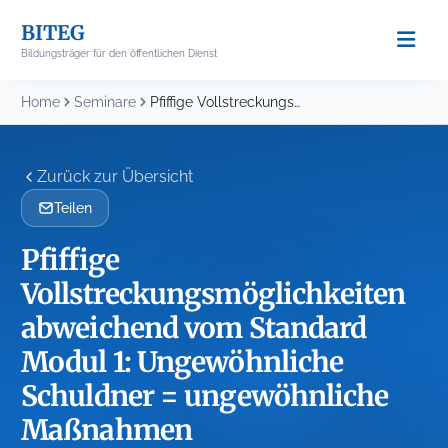
Skip
BITEG
to
Bildungsträger für den öffentlichen Dienst
content
Home
Seminare
Pfiffige Vollstreckungsmöglichkeiten abweichend vom Standard Modul 1: Ungewöhnliche...
Zurück zur Übersicht
Teilen
Pfiffige
Vollstreckungsmöglichkeiten
abweichend vom Standard
Modul 1: Ungewöhnliche
Schuldner = ungewöhnliche
Maßnahmen