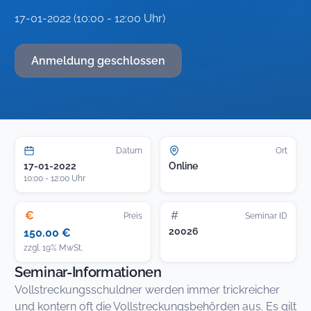
17-01-2022 (10:00 - 12:00 Uhr)
Anmeldung geschlossen
Datum
Ort
17-01-2022
Online
10:00 - 12:00 Uhr
€
#
Preis
Seminar ID
20026
150.00 €
zzgl. 19% MwSt.
Seminar-Informationen
Vollstreckungsschuldner werden immer trickreicher
und kontern oft die Vollstreckungsbehörden aus. Es gilt