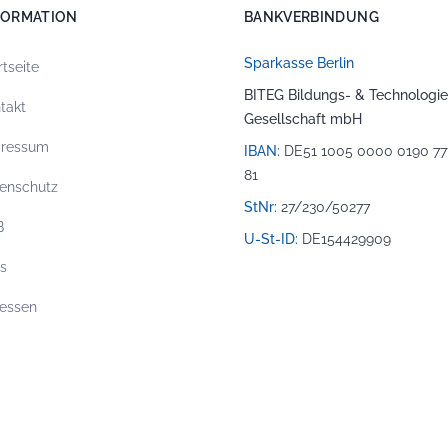
FORMATION
BANKVERBINDUNG
Sparkasse Berlin
rtseite
BITEG Bildungs- & Technologie
takt
Gesellschaft mbH
pressum
IBAN:
DE51 1005 0000 0190 77
81
enschutz
StNr:
27/230/50277
B
U-St-ID:
DE154429909
os
essen