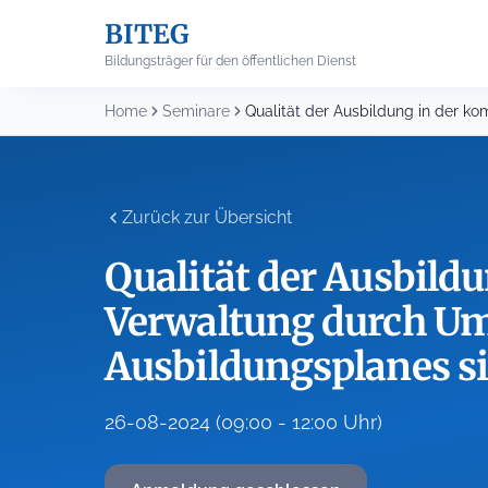
Skip
BITEG
to
content
Bildungsträger für den öffentlichen Dienst
Home
Seminare
Zurück zur Übersicht
Qualität der Ausbil
Verwaltung durch Um
Ausbildungsplanes s
26-08-2024 (09:00 - 12:00 Uhr)