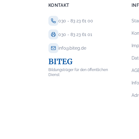
KONTAKT
IN
030 - 83 23 61 00
Sta
Kon
030 - 83 23 61 01
Im
info@biteg.de
Dat
BITEG
Bildungsträger für den öffentlichen
AG
Dienst
Inf
Adr