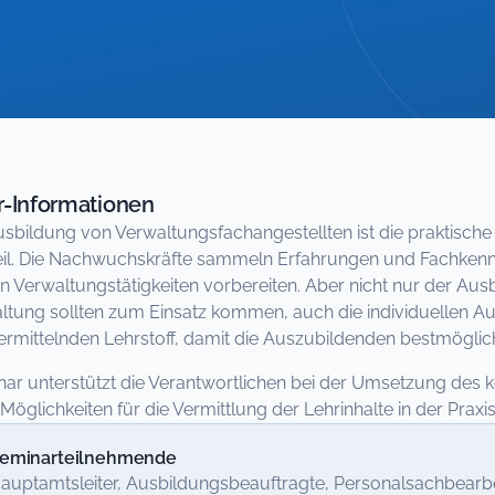
-Informationen
usbildung von Verwaltungsfachangestellten ist die praktische
il. Die Nachwuchskräfte sammeln Erfahrungen und Fachkennt
gen Verwaltungstätigkeiten vorbereiten. Aber nicht nur der 
ltung sollten zum Einsatz kommen, auch die individuellen 
rmittelnden Lehrstoff, damit die Auszubildenden bestmöglic
ar unterstützt die Verantwortlichen bei der Umsetzung des
 Möglichkeiten für die Vermittlung der Lehrinhalte in der Praxis
eminarteilnehmende
auptamtsleiter, Ausbildungsbeauftragte, Personalsachbearbei