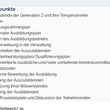
punkte
ldende der Generation Z und Ihre Temperamente
en
dungsrahmenplan
aler Ausbildungsplan
n des Ausbildungsbetriebs
erweisung in der Verwaltung
arbeiten der Auszubildenden
lentwicklungsplan/Qualifizierungsplan
lorientierte zusätzliche und/oder vertiefende Kenntnisvermittl
tsbooster
liche Bewertung der Ausbildung
ung der Auszubildenden
tzung ihres Wissenstandes
ung der Ausbildenden
 Praxisbeispiele und Diskussion der Teilnehmenden
Referent/-in