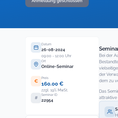
Anmeldung geschlossen
Datum
Seminar
26-08-2024
Bei der A
09:00 - 12:00 Uhr
Ort
Bestandte
Online-Seminar
vielseiti
der Verwa
Preis
€
dem zu ve
160.00 €
zzgl. 19% MwSt.
Das Semin
Seminar ID
attraktive
#
22954
S
H