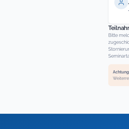
Teilna
Bitte mel
zugeschic
Stornieru
Seminarta
Achtung
Weiterre