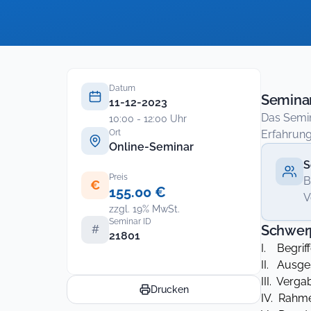
Datum
Seminar
11-12-2023
Das Semin
10:00 - 12:00 Uhr
Ort
Erfahrung
Online-Seminar
S
Preis
B
€
155.00 €
V
zzgl. 19% MwSt.
Seminar ID
Schwer
#
21801
I. Begrif
II. Ausg
III. Verg
Drucken
IV. Rahm