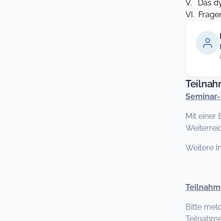
V. Das d
VI. Frag
Teilna
Seminar-
Mit einer
Weiterrei
Weitere I
Teilnah
Bitte mel
Teilnahme