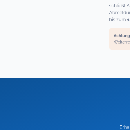
schließt 
Abmeldung
bis zum
1
Achtung
Weiterre
Erha