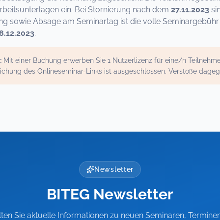
Arbeitsunterlagen ein. Bei Stornierung nach dem
27.11.2023
si
 sowie Absage am Seminartag ist die volle Seminargebühr fä
8.12.2023
.
:
Mit einer Buchung erwerben Sie 1 Nutzerlizenz für eine/n Teilneh
ichung des Onlineseminar-Links ist ausgeschlossen. Verstöße dage
Newsletter
BITEG Newsletter
lten Sie aktuelle Informationen zu neuen Seminaren, Termine