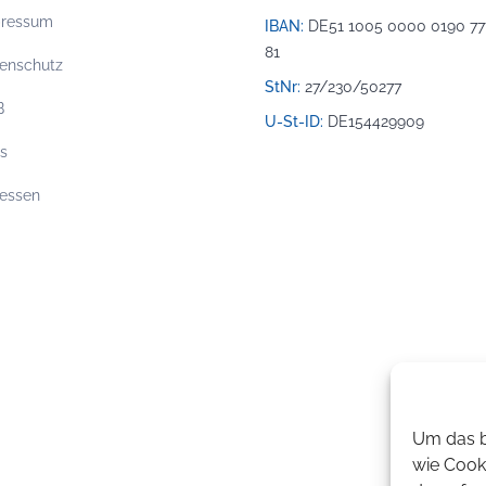
pressum
IBAN:
DE51 1005 0000 0190 77
81
enschutz
StNr:
27/230/50277
B
U-St-ID:
DE154429909
os
essen
Um das b
wie Cook