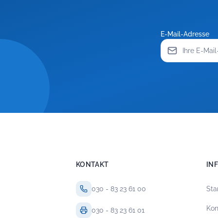
E-Mail-Adresse
KONTAKT
IN
030 - 83 23 61 00
Sta
Kon
030 - 83 23 61 01