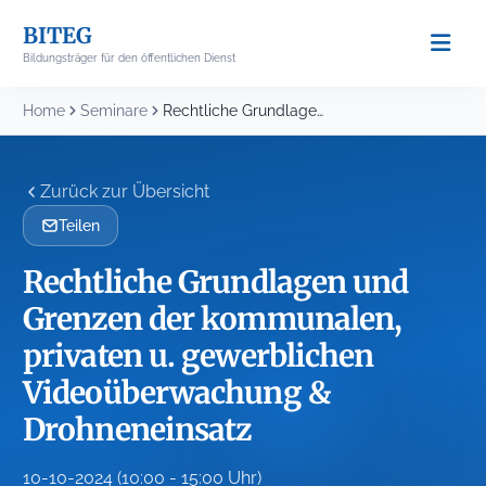
Skip
BITEG
to
Bildungsträger für den öffentlichen Dienst
content
Home
Seminare
Rechtliche Grundlagen und Grenzen der kommunalen, privaten u....
Zurück zur Übersicht
Teilen
Rechtliche Grundlagen und
Grenzen der kommunalen,
privaten u. gewerblichen
Videoüberwachung &
Drohneneinsatz
10-10-2024 (10:00 - 15:00 Uhr)