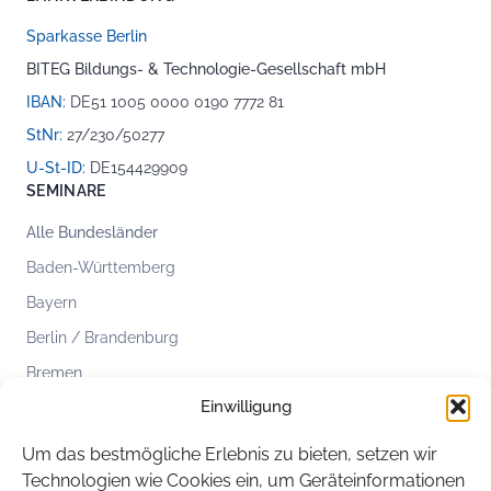
Sparkasse Berlin
BITEG Bildungs- & Technologie-Gesellschaft mbH
IBAN:
DE51 1005 0000 0190 7772 81
StNr:
27/230/50277
U-St-ID:
DE154429909
SEMINARE
Alle Bundesländer
Baden-Württemberg
Bayern
Berlin / Brandenburg
Bremen
Einwilligung
Hamburg
Hessen
Um das bestmögliche Erlebnis zu bieten, setzen wir
Mecklenburg-Vorpommern
Technologien wie Cookies ein, um Geräteinformationen