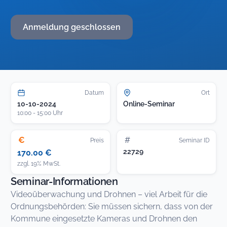
Anmeldung geschlossen
Datum
Ort
10-10-2024
Online-Seminar
10:00 - 15:00 Uhr
€
#
Preis
Seminar ID
22729
170.00 €
zzgl. 19% MwSt.
Seminar-Informationen
Videoüberwachung und Drohnen – viel Arbeit für die
Ordnungsbehörden: Sie müssen sichern, dass von der
Kommune eingesetzte Kameras und Drohnen den