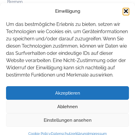
Bremen
Einwilligung
Hamburg
Hessen
Um das bestmögliche Erlebnis zu bieten, setzen wir
Mecklenburg-Vorpommern
Technologien wie Cookies ein, um Geräteinformationen
zu speichern und/oder darauf zuzugreifen. Wenn Sie
Niedersachsen
diesen Technologien zustimmen, können wir Daten wie
Nordrhein-Westfalen
das Surfverhalten oder eindeutige IDs auf dieser
Rheinland-Pfalz
Website verarbeiten. Eine Nicht-Zustimmung oder der
Widerruf der Einwilligung kann sich nachteilig auf
Saarland
bestimmte Funktionen und Merkmale auswirken.
Sachsen
Sachsen-Anhalt
Akzeptieren
Schleswig-Holstein
Ablehnen
Thüringen
Einstellungen ansehen
© 2026 BITEG. Alle Rechte vorbehalten.
Cookie Policy
Datenschutzerklärung
Impressum