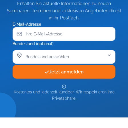
Erhalten Sie aktuelle Informationen zu neuen
Seminaren, Terminen und exklusiven Angeboten direkt
in Ihr Postfach.
E-Mail-Adresse
Bundesland (optional)
Jetzt anmelden
Kostenlos und jederzeit kündbar. Wir respektieren Ihre
Privatsphäre.